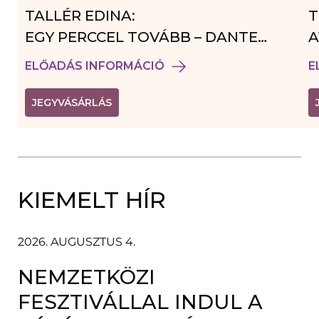
TALLÉR EDINA:
T
EGY PERCCEL TOVÁBB – DANTE
A
VENDÉGJÁTÉK
ELŐADÁS INFORMÁCIÓ
E
(
JEGYVÁSÁRLÁS
L
I
N
K
Ú
J
A
KIEMELT HÍR
B
L
A
K
B
2026. AUGUSZTUS 4.
A
N
NEMZETKÖZI
N
Y
Í
FESZTIVÁLLAL INDUL A
L
I