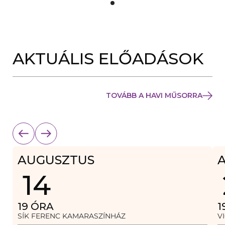
Y
Í
L
I
K
M
E
AKTUÁLIS ELŐADÁSOK
G
)
TOVÁBB A HAVI MŰSORRA
AUGUSZTUS
14
19
ÓRA
1
SÍK FERENC KAMARASZÍNHÁZ
V