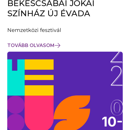
BÉKÉSCSABAI JÓKAI
K
M
SZÍNHÁZ ÚJ ÉVADA
E
G
)
Nemzetközi fesztivál
TOVÁBB OLVASOM