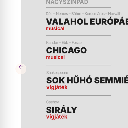
ÉS
MŰSOR