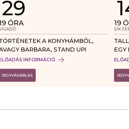
29
1
19
ÓRA
19
Ó
VIGADÓ
SÍK F
TÖRTÉNETEK A KONYHÁMBÓL,
TALL
AVAGY BARBARA, STAND UP!
EGY 
VEN
ELŐADÁS INFORMÁCIÓ
ELŐA
(
JEGYVÁSÁRLÁS
JEGY
L
I
N
K
Ú
J
A