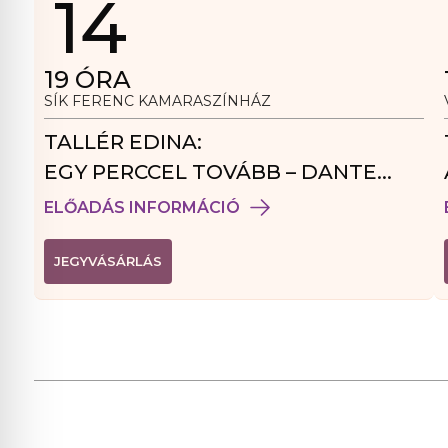
14
19
ÓRA
SÍK FERENC KAMARASZÍNHÁZ
TALLÉR EDINA:
EGY PERCCEL TOVÁBB – DANTE
VENDÉGJÁTÉK
ELŐADÁS INFORMÁCIÓ
(
JEGYVÁSÁRLÁS
L
I
N
K
Ú
J
A