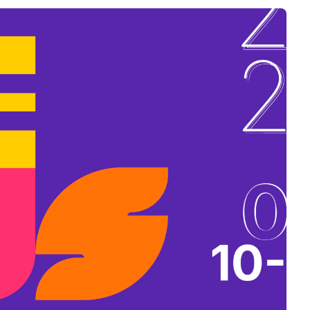
B
L
A
K
B
A
N
N
Y
Í
L
I
K
M
E
G
)