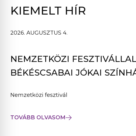
B
KIEMELT HÍR
L
A
K
2026. AUGUSZTUS 4.
B
A
N
NEMZETKÖZI FESZTIVÁLLAL
N
Y
BÉKÉSCSABAI JÓKAI SZÍNH
Í
L
I
Nemzetközi fesztivál
K
M
E
TOVÁBB OLVASOM
G
)