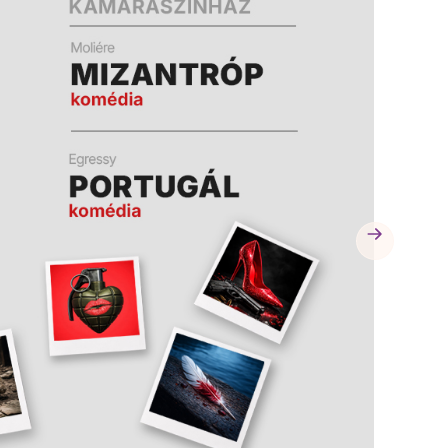
A
A
K
K
B
B
A
A
N
N
N
N
Y
Y
Í
Í
L
L
I
I
K
K
M
M
E
E
G
G
)
)