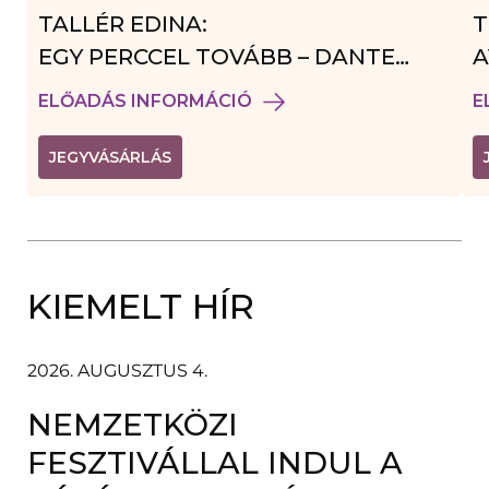
TALLÉR EDINA:
T
EGY PERCCEL TOVÁBB – DANTE
A
VENDÉGJÁTÉK
ELŐADÁS INFORMÁCIÓ
E
(
JEGYVÁSÁRLÁS
L
I
N
K
Ú
J
A
KIEMELT HÍR
B
L
A
K
B
2026. AUGUSZTUS 4.
A
N
NEMZETKÖZI
N
Y
Í
FESZTIVÁLLAL INDUL A
L
I