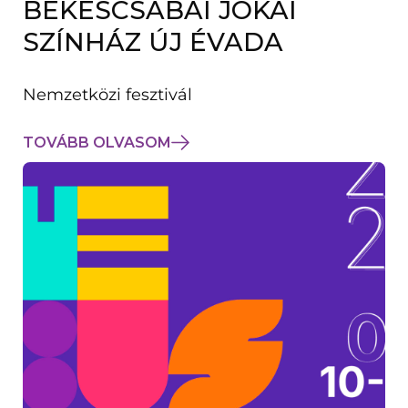
BÉKÉSCSABAI JÓKAI
K
M
SZÍNHÁZ ÚJ ÉVADA
E
G
)
Nemzetközi fesztivál
TOVÁBB OLVASOM