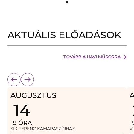
Y
Í
L
I
K
M
E
AKTUÁLIS ELŐADÁSOK
G
)
TOVÁBB A HAVI MŰSORRA
AUGUSZTUS
14
19
ÓRA
1
SÍK FERENC KAMARASZÍNHÁZ
V