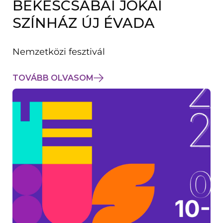
BÉKÉSCSABAI JÓKAI
K
M
SZÍNHÁZ ÚJ ÉVADA
E
G
)
Nemzetközi fesztivál
TOVÁBB OLVASOM