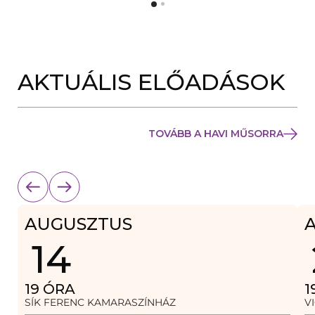
Y
N
Í
Y
L
Í
I
L
K
I
M
K
E
AKTUÁLIS ELŐADÁSOK
M
G
E
)
G
)
TOVÁBB A HAVI MŰSORRA
AUGUSZTUS
14
19
ÓRA
1
SÍK FERENC KAMARASZÍNHÁZ
V