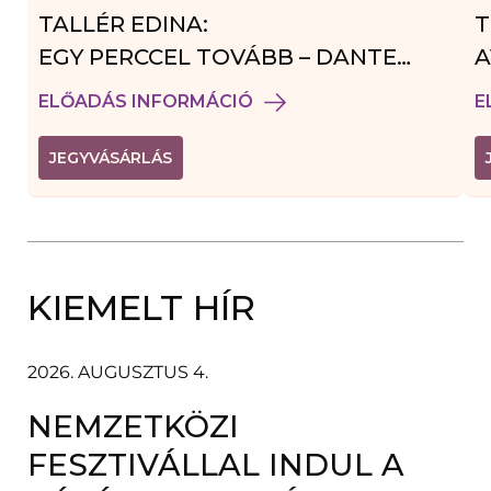
TALLÉR EDINA:
T
EGY PERCCEL TOVÁBB – DANTE
A
VENDÉGJÁTÉK
ELŐADÁS INFORMÁCIÓ
E
(
JEGYVÁSÁRLÁS
L
I
N
K
Ú
J
A
KIEMELT HÍR
B
L
A
K
B
2026. AUGUSZTUS 4.
A
N
NEMZETKÖZI
N
Y
Í
FESZTIVÁLLAL INDUL A
L
I