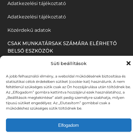
e
í
Adatkezelési tájékoztató
n
m
l
i
g
l
n
e
a
k
Adatkezelési tájékoztató
)
i
y
g
k
m
k
Közérdekű adatok
í
)
b
e
m
l
a
CSAK MUNKATÁRSAK SZÁMÁRA ELÉRHETŐ
g
e
BELSŐ ESZKÖZÖK
i
n
)
g
k
n
Süti beállítások
BELÉPÉS
)
m
y
A jobb felhasználói élmény, a weboldal működésének biztosítása és
e
í
statisztikai célok érdekében sütiket (cookie-kat) használunk. A nem
feltétlenül szükséges sütik csak az Ön hozzájárulása után töltődnek be.
g
l
Az „Elfogadom” gombra kattintva hozzájárul ezek használatához, a
© 2025. Békéscsabai Jókai Színház. Minden jog
„Beállítások megtekintése” alatt pedig személyre szabhatja, milyen
)
i
fenntartva. Fotókat készítette: A-TEAM | UX stratégia &
típusú sütiket engedélyez. Az „Elutasítom” gombbal csak a
(link
(link
működéshez szükséges sütik töltődnek be.
tervezés:
DZS
| Weboldalt fejlesztette:
DYV
k
új
új
m
ablakban
ablakban
Elfogadom
nyílik
nyílik
e