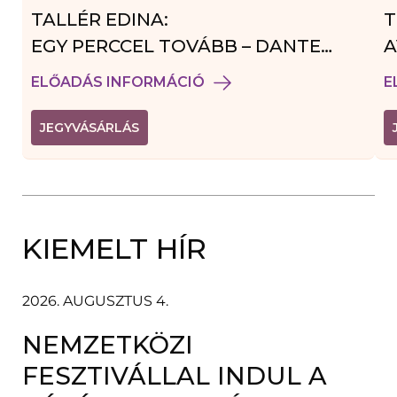
TALLÉR EDINA:
T
EGY PERCCEL TOVÁBB – DANTE
A
VENDÉGJÁTÉK
ELŐADÁS INFORMÁCIÓ
E
(
JEGYVÁSÁRLÁS
L
I
N
K
Ú
J
A
KIEMELT HÍR
B
L
A
K
B
2026. AUGUSZTUS 4.
A
N
NEMZETKÖZI
N
Y
Í
FESZTIVÁLLAL INDUL A
L
I