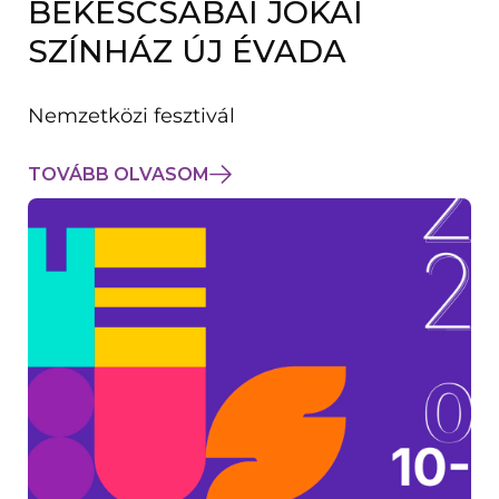
BÉKÉSCSABAI JÓKAI
K
M
SZÍNHÁZ ÚJ ÉVADA
E
G
)
Nemzetközi fesztivál
TOVÁBB OLVASOM