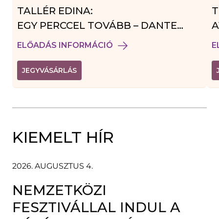
TALLÉR EDINA:
T
EGY PERCCEL TOVÁBB – DANTE
A
VENDÉGJÁTÉK
ELŐADÁS INFORMÁCIÓ
E
(
JEGYVÁSÁRLÁS
L
I
N
K
Ú
J
A
KIEMELT HÍR
B
L
A
K
B
2026. AUGUSZTUS 4.
A
N
NEMZETKÖZI
N
Y
Í
FESZTIVÁLLAL INDUL A
L
I