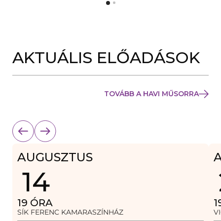
Y
N
Í
Y
L
Í
I
L
K
I
M
K
E
AKTUÁLIS ELŐADÁSOK
M
G
E
)
G
)
TOVÁBB A HAVI MŰSORRA
AUGUSZTUS
14
19
ÓRA
1
SÍK FERENC KAMARASZÍNHÁZ
V