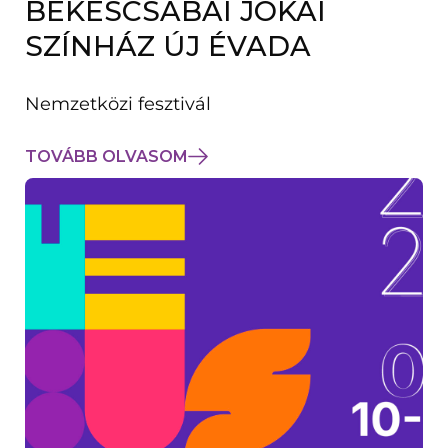
BÉKÉSCSABAI JÓKAI
K
M
SZÍNHÁZ ÚJ ÉVADA
E
G
)
Nemzetközi fesztivál
TOVÁBB OLVASOM