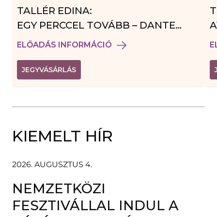
TALLÉR EDINA:
T
EGY PERCCEL TOVÁBB – DANTE
A
VENDÉGJÁTÉK
ELŐADÁS INFORMÁCIÓ
E
(
JEGYVÁSÁRLÁS
L
I
N
K
Ú
J
A
KIEMELT HÍR
B
L
A
K
B
2026. AUGUSZTUS 4.
A
N
NEMZETKÖZI
N
Y
Í
FESZTIVÁLLAL INDUL A
L
I