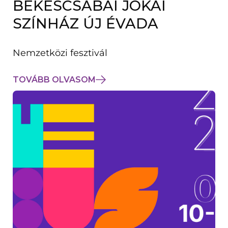
BÉKÉSCSABAI JÓKAI
K
M
SZÍNHÁZ ÚJ ÉVADA
E
G
)
Nemzetközi fesztivál
TOVÁBB OLVASOM