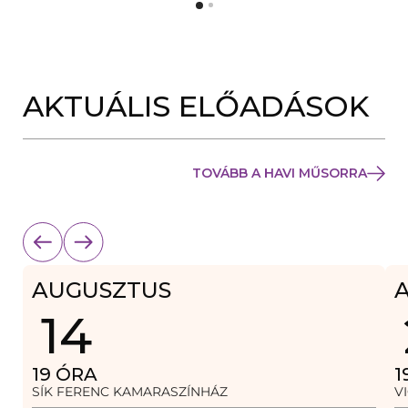
Y
N
Í
Y
L
Í
I
L
K
I
M
K
E
AKTUÁLIS ELŐADÁSOK
M
G
E
)
G
)
TOVÁBB A HAVI MŰSORRA
AUGUSZTUS
14
19
ÓRA
1
SÍK FERENC KAMARASZÍNHÁZ
V