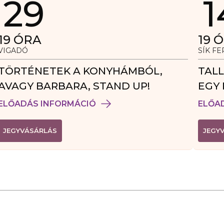
29
1
19
ÓRA
19
Ó
VIGADÓ
SÍK F
TÖRTÉNETEK A KONYHÁMBÓL,
TALL
AVAGY BARBARA, STAND UP!
EGY 
VEN
ELŐADÁS INFORMÁCIÓ
ELŐA
(
JEGYVÁSÁRLÁS
JEGY
L
I
N
K
Ú
J
A