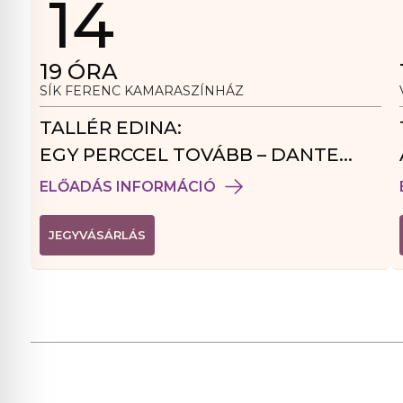
14
19
ÓRA
SÍK FERENC KAMARASZÍNHÁZ
TALLÉR EDINA:
EGY PERCCEL TOVÁBB – DANTE
VENDÉGJÁTÉK
ELŐADÁS INFORMÁCIÓ
(
JEGYVÁSÁRLÁS
L
I
N
K
Ú
J
A