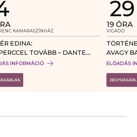
4
29
RA
19
ÓRA
ERENC KAMARASZÍNHÁZ
VIGADÓ
ÉR EDINA:
TÖRTÉNE
PERCCEL TOVÁBB – DANTE
AVAGY B
DÉGJÁTÉK
DÁS INFORMÁCIÓ
ELŐADÁS I
(
VÁSÁRLÁS
JEGYVÁSÁRL
L
I
N
K
Ú
J
A