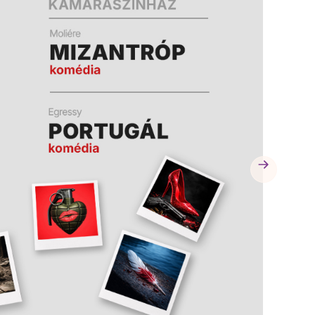
A
A
K
K
B
B
A
A
N
N
N
N
Y
Y
Í
Í
L
L
I
I
K
K
M
M
E
E
G
G
)
)