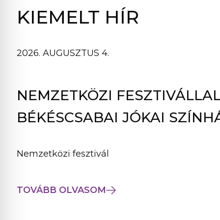
B
KIEMELT HÍR
L
A
K
2026. AUGUSZTUS 4.
B
A
N
NEMZETKÖZI FESZTIVÁLLAL
N
Y
BÉKÉSCSABAI JÓKAI SZÍNH
Í
L
I
Nemzetközi fesztivál
K
M
E
TOVÁBB OLVASOM
G
)