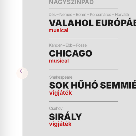
ÉS
MŰSOR