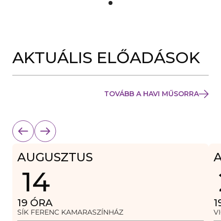
Y
Í
L
I
K
M
E
AKTUÁLIS ELŐADÁSOK
G
)
TOVÁBB A HAVI MŰSORRA
AUGUSZTUS
14
19
ÓRA
1
SÍK FERENC KAMARASZÍNHÁZ
V