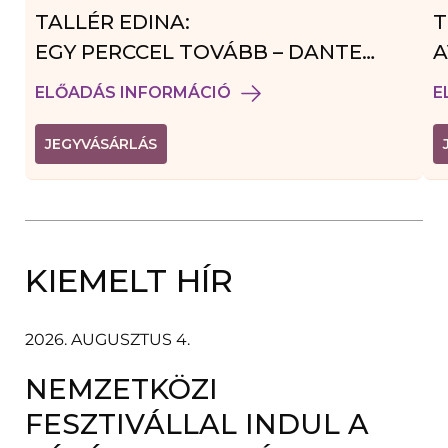
TALLÉR EDINA:
T
EGY PERCCEL TOVÁBB – DANTE
A
VENDÉGJÁTÉK
ELŐADÁS INFORMÁCIÓ
E
(
JEGYVÁSÁRLÁS
L
I
N
K
Ú
J
A
KIEMELT HÍR
B
L
A
K
B
2026. AUGUSZTUS 4.
A
N
NEMZETKÖZI
N
Y
Í
FESZTIVÁLLAL INDUL A
L
I