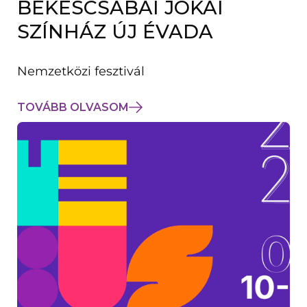
BÉKÉSCSABAI JÓKAI
K
M
SZÍNHÁZ ÚJ ÉVADA
E
G
)
Nemzetközi fesztivál
TOVÁBB OLVASOM