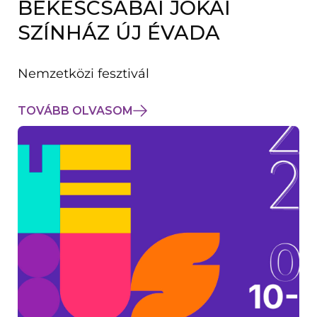
BÉKÉSCSABAI JÓKAI
K
M
SZÍNHÁZ ÚJ ÉVADA
E
G
)
Nemzetközi fesztivál
TOVÁBB OLVASOM