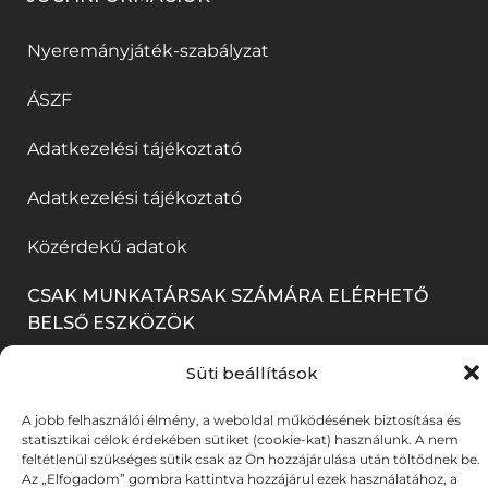
i
n
a
í
a
ú
k
y
n
l
k
Nyeremányjáték-szabályzat
j
m
í
n
i
b
a
ÁSZF
e
l
y
k
a
b
g
i
í
m
Adatkezelési tájékoztató
n
l
)
k
l
e
n
a
Adatkezelési tájékoztató
m
i
g
y
k
Közérdekű adatok
e
k
)
í
b
g
m
l
a
CSAK MUNKATÁRSAK SZÁMÁRA ELÉRHETŐ
)
e
BELSŐ ESZKÖZÖK
i
n
g
k
n
Süti beállítások
BELÉPÉS
)
m
y
A jobb felhasználói élmény, a weboldal működésének biztosítása és
e
í
statisztikai célok érdekében sütiket (cookie-kat) használunk. A nem
feltétlenül szükséges sütik csak az Ön hozzájárulása után töltődnek be.
g
l
Az „Elfogadom” gombra kattintva hozzájárul ezek használatához, a
© 2025. Békéscsabai Jókai Színház. Minden jog