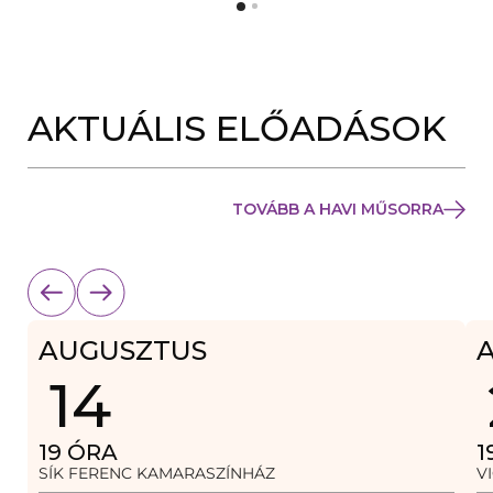
Y
N
Í
Y
L
Í
I
L
K
I
M
K
E
AKTUÁLIS ELŐADÁSOK
M
G
E
)
G
)
TOVÁBB A HAVI MŰSORRA
AUGUSZTUS
14
19
ÓRA
1
SÍK FERENC KAMARASZÍNHÁZ
V