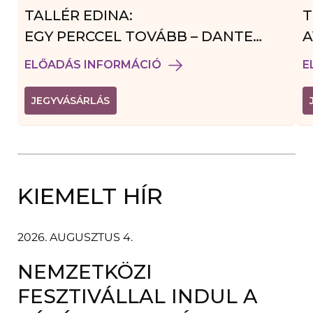
TALLÉR EDINA:
T
EGY PERCCEL TOVÁBB – DANTE
A
VENDÉGJÁTÉK
ELŐADÁS INFORMÁCIÓ
E
(
JEGYVÁSÁRLÁS
L
I
N
K
Ú
J
A
KIEMELT HÍR
B
L
A
K
B
2026. AUGUSZTUS 4.
A
N
NEMZETKÖZI
N
Y
Í
FESZTIVÁLLAL INDUL A
L
I