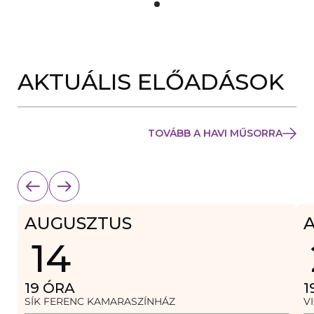
Y
Í
L
I
K
M
E
AKTUÁLIS ELŐADÁSOK
G
)
TOVÁBB A HAVI MŰSORRA
AUGUSZTUS
14
19
ÓRA
1
SÍK FERENC KAMARASZÍNHÁZ
V