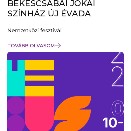
BÉKÉSCSABAI JÓKAI
K
M
SZÍNHÁZ ÚJ ÉVADA
E
G
)
Nemzetközi fesztivál
TOVÁBB OLVASOM