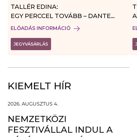
TALLÉR EDINA:
T
EGY PERCCEL TOVÁBB – DANTE
A
VENDÉGJÁTÉK
ELŐADÁS INFORMÁCIÓ
E
(
JEGYVÁSÁRLÁS
L
I
N
K
Ú
J
A
KIEMELT HÍR
B
L
A
K
B
2026. AUGUSZTUS 4.
A
N
NEMZETKÖZI
N
Y
Í
FESZTIVÁLLAL INDUL A
L
I