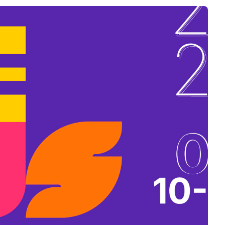
B
L
A
K
B
A
N
N
Y
Í
L
I
K
M
E
G
)