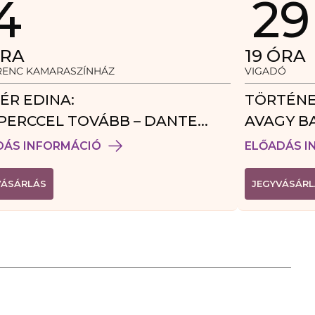
4
29
RA
19
ÓRA
ERENC KAMARASZÍNHÁZ
VIGADÓ
ÉR EDINA:
TÖRTÉNE
PERCCEL TOVÁBB – DANTE
AVAGY B
DÉGJÁTÉK
DÁS INFORMÁCIÓ
ELŐADÁS I
(
VÁSÁRLÁS
JEGYVÁSÁRL
L
I
N
K
Ú
J
A