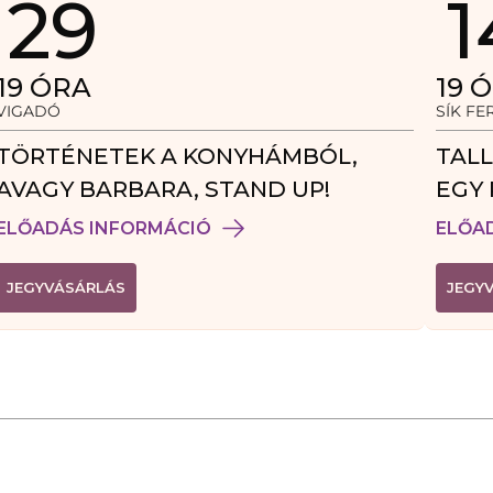
29
1
19
ÓRA
19
Ó
VIGADÓ
SÍK F
TÖRTÉNETEK A KONYHÁMBÓL,
TALL
AVAGY BARBARA, STAND UP!
EGY 
VEN
ELŐADÁS INFORMÁCIÓ
ELŐA
(
JEGYVÁSÁRLÁS
JEGY
L
I
N
K
Ú
J
A