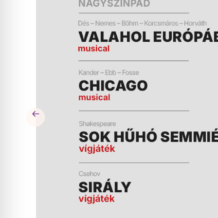
ÉS
MŰSOR