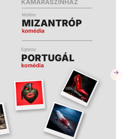
A
A
K
K
B
B
A
A
N
N
N
N
Y
Y
Í
Í
L
L
I
I
K
K
M
M
E
E
G
G
)
)