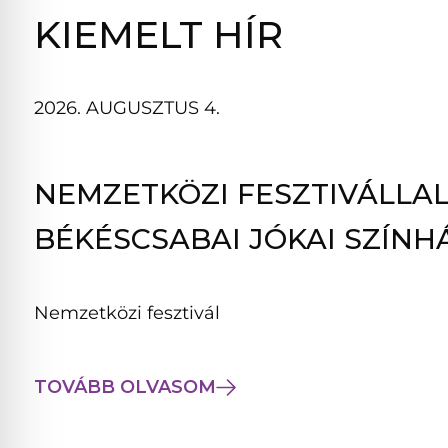
B
KIEMELT HÍR
L
A
K
2026. AUGUSZTUS 4.
B
A
N
NEMZETKÖZI FESZTIVÁLLAL
N
Y
BÉKÉSCSABAI JÓKAI SZÍNH
Í
L
I
Nemzetközi fesztivál
K
M
E
TOVÁBB OLVASOM
G
)