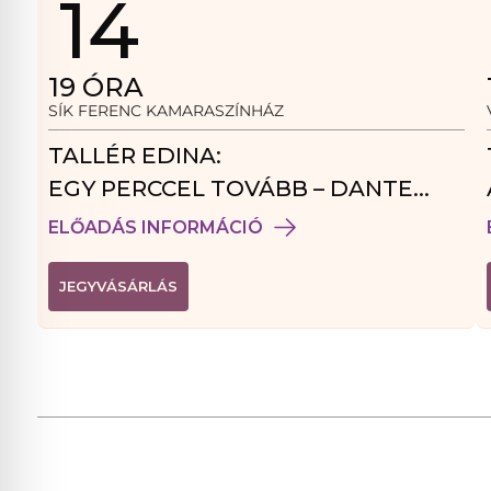
14
19
ÓRA
SÍK FERENC KAMARASZÍNHÁZ
TALLÉR EDINA:
EGY PERCCEL TOVÁBB – DANTE
VENDÉGJÁTÉK
ELŐADÁS INFORMÁCIÓ
(
JEGYVÁSÁRLÁS
L
I
N
K
Ú
J
A