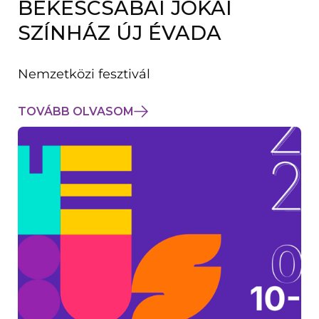
BÉKÉSCSABAI JÓKAI
K
M
SZÍNHÁZ ÚJ ÉVADA
E
G
)
Nemzetközi fesztivál
TOVÁBB OLVASOM