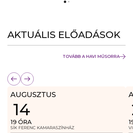
Y
N
Í
Y
L
Í
I
L
K
I
M
K
E
AKTUÁLIS ELŐADÁSOK
M
G
E
)
G
)
TOVÁBB A HAVI MŰSORRA
AUGUSZTUS
14
19
ÓRA
1
SÍK FERENC KAMARASZÍNHÁZ
V