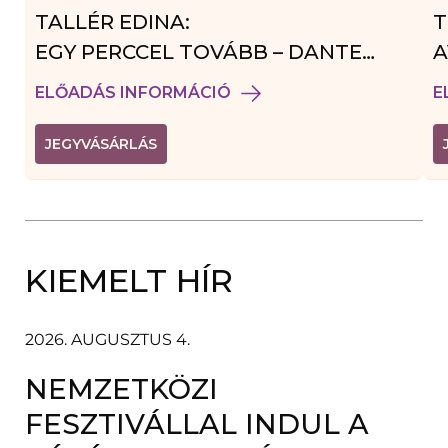
TALLÉR EDINA:
T
EGY PERCCEL TOVÁBB – DANTE
A
VENDÉGJÁTÉK
ELŐADÁS INFORMÁCIÓ
E
(
JEGYVÁSÁRLÁS
L
I
N
K
Ú
J
A
KIEMELT HÍR
B
L
A
K
B
2026. AUGUSZTUS 4.
A
N
NEMZETKÖZI
N
Y
Í
FESZTIVÁLLAL INDUL A
L
I