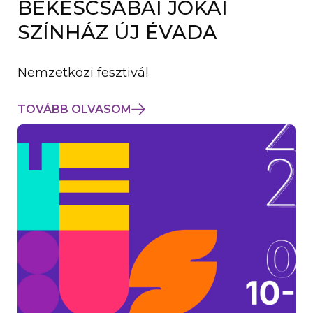
BÉKÉSCSABAI JÓKAI
K
M
SZÍNHÁZ ÚJ ÉVADA
E
G
)
Nemzetközi fesztivál
TOVÁBB OLVASOM