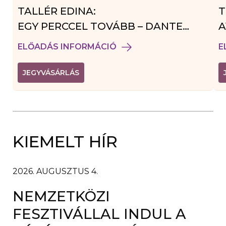
TALLÉR EDINA:
T
EGY PERCCEL TOVÁBB – DANTE
A
VENDÉGJÁTÉK
ELŐADÁS INFORMÁCIÓ
E
(
JEGYVÁSÁRLÁS
L
I
N
K
Ú
J
A
KIEMELT HÍR
B
L
A
K
B
2026. AUGUSZTUS 4.
A
N
NEMZETKÖZI
N
Y
Í
FESZTIVÁLLAL INDUL A
L
I