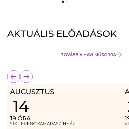
Y
N
Í
Y
L
Í
I
L
K
I
M
K
E
AKTUÁLIS ELŐADÁSOK
M
G
E
)
G
)
TOVÁBB A HAVI MŰSORRA
AUGUSZTUS
14
19
ÓRA
1
SÍK FERENC KAMARASZÍNHÁZ
V