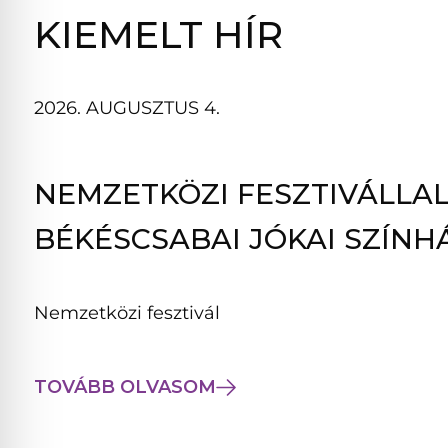
B
KIEMELT HÍR
L
A
K
2026. AUGUSZTUS 4.
B
A
N
NEMZETKÖZI FESZTIVÁLLAL
N
Y
BÉKÉSCSABAI JÓKAI SZÍNH
Í
L
I
Nemzetközi fesztivál
K
M
E
TOVÁBB OLVASOM
G
)