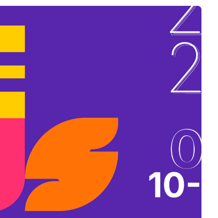
B
L
A
K
B
A
N
N
Y
Í
L
I
K
M
E
G
)