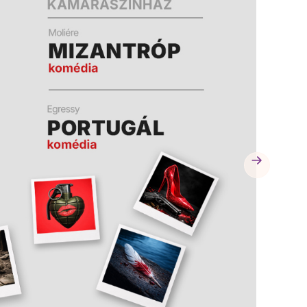
A
A
K
K
B
B
A
A
N
N
N
N
Y
Y
Í
Í
L
L
I
I
K
K
M
M
E
E
G
G
)
)