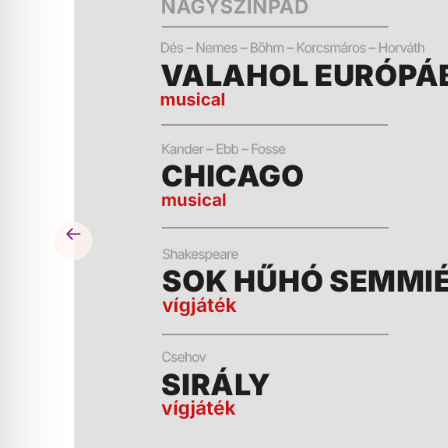
ÉS
MŰSOR