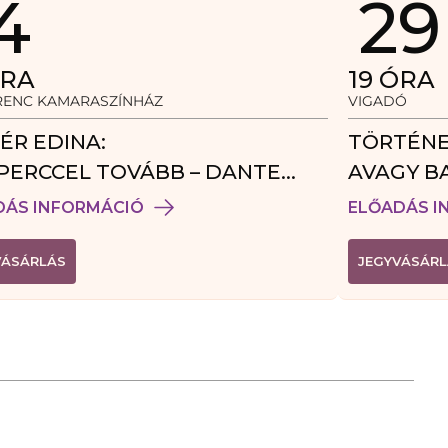
4
29
RA
19
ÓRA
ERENC KAMARASZÍNHÁZ
VIGADÓ
ÉR EDINA:
TÖRTÉNE
PERCCEL TOVÁBB – DANTE
AVAGY B
DÉGJÁTÉK
DÁS INFORMÁCIÓ
ELŐADÁS I
(
VÁSÁRLÁS
JEGYVÁSÁRL
L
I
N
K
Ú
J
A