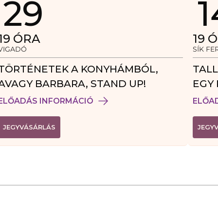
29
1
19
ÓRA
19
Ó
VIGADÓ
SÍK F
TÖRTÉNETEK A KONYHÁMBÓL,
TALL
AVAGY BARBARA, STAND UP!
EGY 
VEN
ELŐADÁS INFORMÁCIÓ
ELŐA
(
JEGYVÁSÁRLÁS
JEGY
L
I
N
K
Ú
J
A