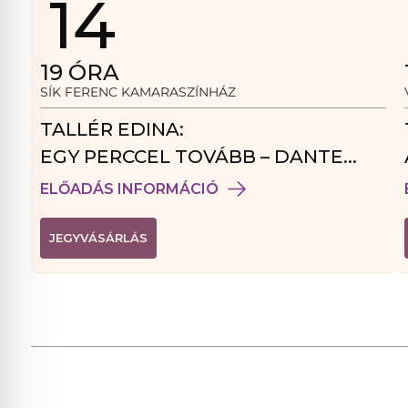
14
19
ÓRA
SÍK FERENC KAMARASZÍNHÁZ
TALLÉR EDINA:
EGY PERCCEL TOVÁBB – DANTE
VENDÉGJÁTÉK
ELŐADÁS INFORMÁCIÓ
(
JEGYVÁSÁRLÁS
L
I
N
K
Ú
J
A