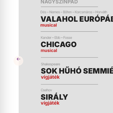
ÉS
MŰSOR