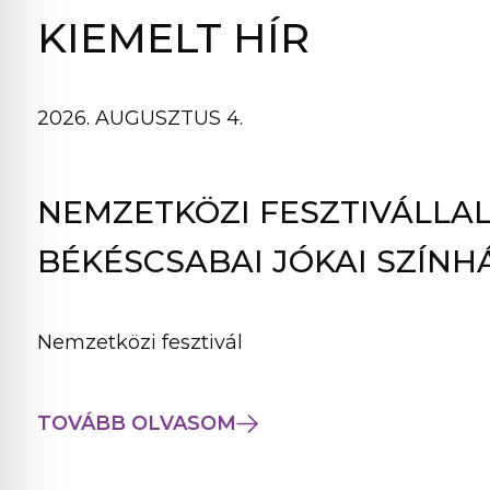
B
KIEMELT HÍR
L
A
K
2026. AUGUSZTUS 4.
B
A
N
NEMZETKÖZI FESZTIVÁLLAL
N
Y
BÉKÉSCSABAI JÓKAI SZÍNH
Í
L
I
Nemzetközi fesztivál
K
M
E
TOVÁBB OLVASOM
G
)