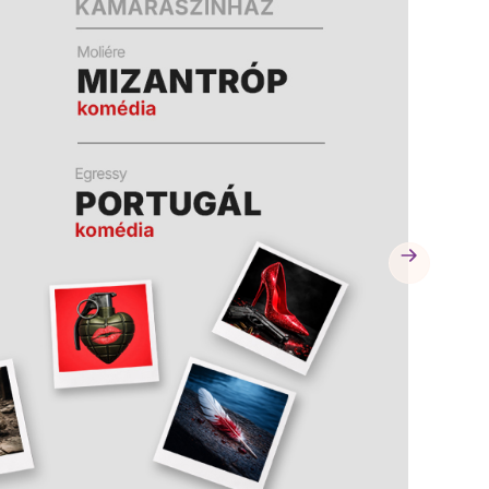
A
A
K
K
B
B
A
A
N
N
N
N
Y
Y
Í
Í
L
L
I
I
K
K
M
M
E
E
G
G
)
)