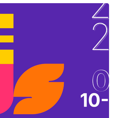
B
L
A
K
B
A
N
N
Y
Í
L
I
K
M
E
G
)