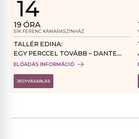
14
19
ÓRA
SÍK FERENC KAMARASZÍNHÁZ
TALLÉR EDINA:
EGY PERCCEL TOVÁBB – DANTE
VENDÉGJÁTÉK
ELŐADÁS INFORMÁCIÓ
(
JEGYVÁSÁRLÁS
L
I
N
K
Ú
J
A