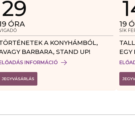
29
1
19
ÓRA
19
Ó
VIGADÓ
SÍK F
TÖRTÉNETEK A KONYHÁMBÓL,
TALL
AVAGY BARBARA, STAND UP!
EGY 
VEN
ELŐADÁS INFORMÁCIÓ
ELŐA
(
JEGYVÁSÁRLÁS
JEGY
L
I
N
K
Ú
J
A