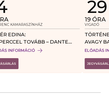
4
29
RA
19
ÓRA
ERENC KAMARASZÍNHÁZ
VIGADÓ
ÉR EDINA:
TÖRTÉNE
PERCCEL TOVÁBB – DANTE
AVAGY B
DÉGJÁTÉK
DÁS INFORMÁCIÓ
ELŐADÁS I
(
VÁSÁRLÁS
JEGYVÁSÁRL
L
I
N
K
Ú
J
A