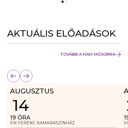
Y
N
Í
Y
L
Í
I
L
K
I
M
K
E
AKTUÁLIS ELŐADÁSOK
M
G
E
)
G
)
TOVÁBB A HAVI MŰSORRA
AUGUSZTUS
14
19
ÓRA
1
SÍK FERENC KAMARASZÍNHÁZ
V