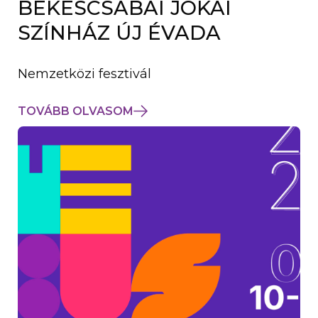
BÉKÉSCSABAI JÓKAI
K
M
SZÍNHÁZ ÚJ ÉVADA
E
G
)
Nemzetközi fesztivál
TOVÁBB OLVASOM