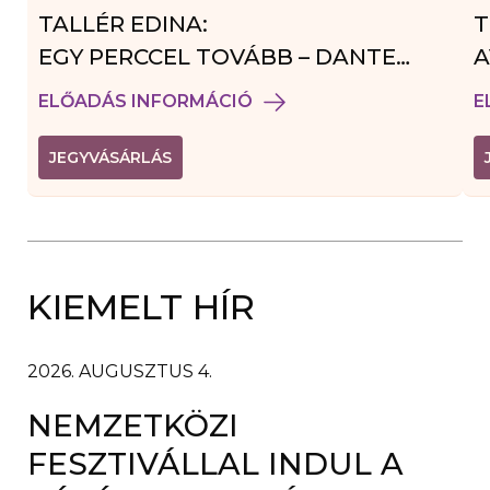
TALLÉR EDINA:
T
EGY PERCCEL TOVÁBB – DANTE
A
VENDÉGJÁTÉK
ELŐADÁS INFORMÁCIÓ
E
(
JEGYVÁSÁRLÁS
L
I
N
K
Ú
J
A
KIEMELT HÍR
B
L
A
K
B
2026. AUGUSZTUS 4.
A
N
NEMZETKÖZI
N
Y
Í
FESZTIVÁLLAL INDUL A
L
I