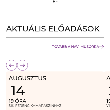
Y
N
Í
Y
L
Í
I
L
K
I
M
K
E
AKTUÁLIS ELŐADÁSOK
M
G
E
)
G
)
TOVÁBB A HAVI MŰSORRA
AUGUSZTUS
14
19
ÓRA
1
SÍK FERENC KAMARASZÍNHÁZ
V