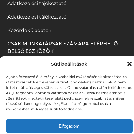
e
í
Adatkezelési tájékoztató
n
m
l
i
g
l
n
e
a
k
Adatkezelési tájékoztató
)
i
y
g
k
m
k
Közérdekű adatok
í
)
b
e
m
l
a
CSAK MUNKATÁRSAK SZÁMÁRA ELÉRHETŐ
g
e
BELSŐ ESZKÖZÖK
i
n
)
g
k
n
Süti beállítások
BELÉPÉS
)
m
y
A jobb felhasználói élmény, a weboldal működésének biztosítása és
e
í
statisztikai célok érdekében sütiket (cookie-kat) használunk. A nem
feltétlenül szükséges sütik csak az Ön hozzájárulása után töltődnek be.
g
l
Az „Elfogadom” gombra kattintva hozzájárul ezek használatához, a
© 2025. Békéscsabai Jókai Színház. Minden jog
„Beállítások megtekintése” alatt pedig személyre szabhatja, milyen
)
i
fenntartva. Fotókat készítette: A-TEAM | UX stratégia &
típusú sütiket engedélyez. Az „Elutasítom” gombbal csak a
(link
(link
működéshez szükséges sütik töltődnek be.
tervezés:
DZS
| Weboldalt fejlesztette:
DYV
k
új
új
m
ablakban
ablakban
Elfogadom
nyílik
nyílik
e