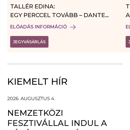
TALLÉR EDINA:
T
EGY PERCCEL TOVÁBB – DANTE
A
VENDÉGJÁTÉK
ELŐADÁS INFORMÁCIÓ
E
(
JEGYVÁSÁRLÁS
L
I
N
K
Ú
J
A
KIEMELT HÍR
B
L
A
K
B
2026. AUGUSZTUS 4.
A
N
NEMZETKÖZI
N
Y
Í
FESZTIVÁLLAL INDUL A
L
I