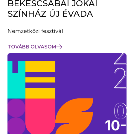
BÉKÉSCSABAI JÓKAI
K
M
SZÍNHÁZ ÚJ ÉVADA
E
G
)
Nemzetközi fesztivál
TOVÁBB OLVASOM