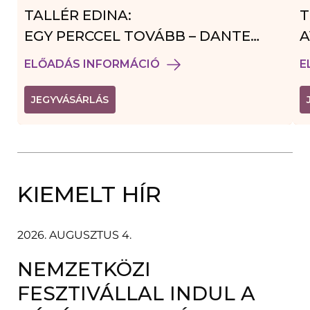
TALLÉR EDINA:
T
EGY PERCCEL TOVÁBB – DANTE
A
VENDÉGJÁTÉK
ELŐADÁS INFORMÁCIÓ
E
(
JEGYVÁSÁRLÁS
L
I
N
K
Ú
J
A
KIEMELT HÍR
B
L
A
K
B
2026. AUGUSZTUS 4.
A
N
NEMZETKÖZI
N
Y
Í
FESZTIVÁLLAL INDUL A
L
I