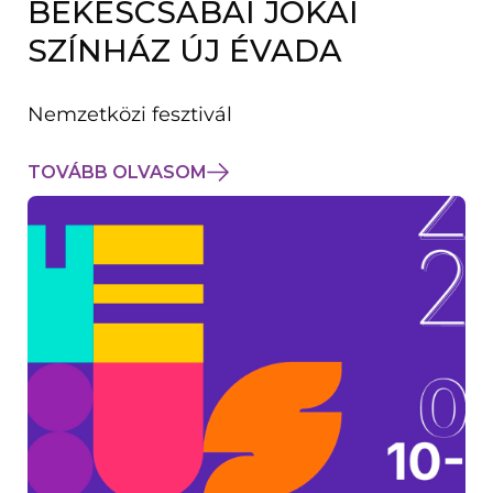
BÉKÉSCSABAI JÓKAI
K
M
SZÍNHÁZ ÚJ ÉVADA
E
G
)
Nemzetközi fesztivál
TOVÁBB OLVASOM