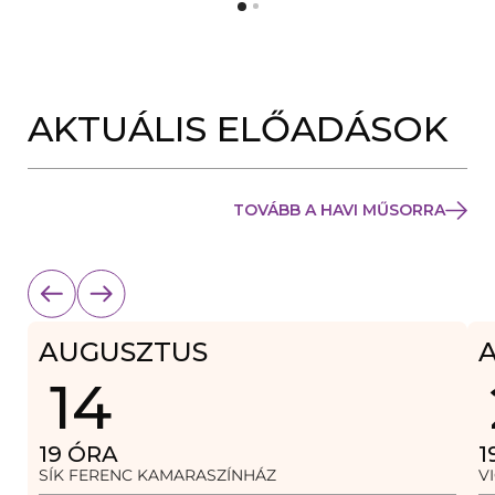
Y
N
Í
Y
L
Í
I
L
K
I
M
K
E
AKTUÁLIS ELŐADÁSOK
M
G
E
)
G
)
TOVÁBB A HAVI MŰSORRA
AUGUSZTUS
14
19
ÓRA
1
SÍK FERENC KAMARASZÍNHÁZ
V