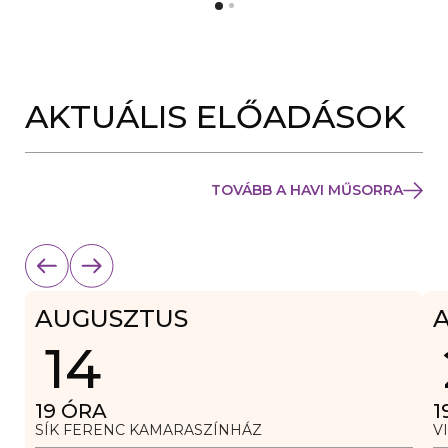
Y
N
Í
Y
L
Í
I
L
K
I
M
K
E
AKTUÁLIS ELŐADÁSOK
M
G
E
)
G
)
TOVÁBB A HAVI MŰSORRA
AUGUSZTUS
14
19
ÓRA
1
SÍK FERENC KAMARASZÍNHÁZ
V