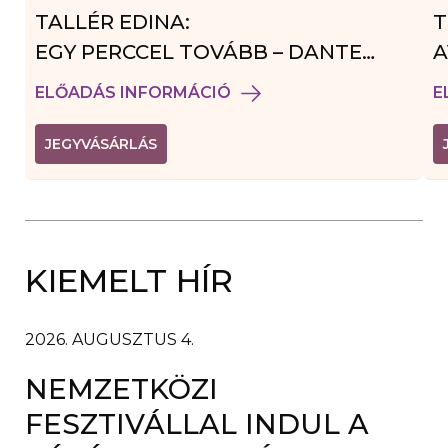
TALLÉR EDINA:
T
EGY PERCCEL TOVÁBB – DANTE
A
VENDÉGJÁTÉK
ELŐADÁS INFORMÁCIÓ
E
(
JEGYVÁSÁRLÁS
L
I
N
K
Ú
J
A
KIEMELT HÍR
B
L
A
K
B
2026. AUGUSZTUS 4.
A
N
NEMZETKÖZI
N
Y
Í
FESZTIVÁLLAL INDUL A
L
I