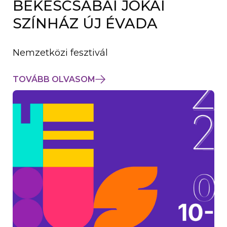
BÉKÉSCSABAI JÓKAI
K
M
SZÍNHÁZ ÚJ ÉVADA
E
G
)
Nemzetközi fesztivál
TOVÁBB OLVASOM