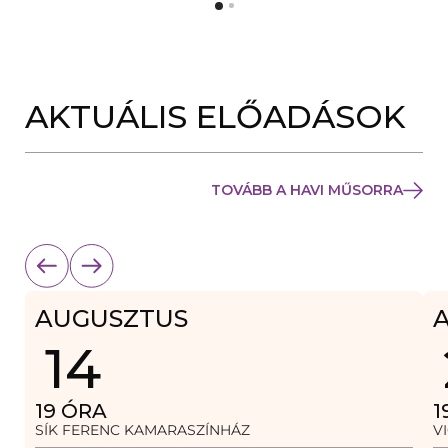
Y
N
Í
Y
L
Í
I
L
K
I
M
K
E
AKTUÁLIS ELŐADÁSOK
M
G
E
)
G
)
TOVÁBB A HAVI MŰSORRA
AUGUSZTUS
14
19
ÓRA
1
SÍK FERENC KAMARASZÍNHÁZ
V