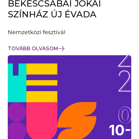
BÉKÉSCSABAI JÓKAI
K
M
SZÍNHÁZ ÚJ ÉVADA
E
G
)
Nemzetközi fesztivál
TOVÁBB OLVASOM