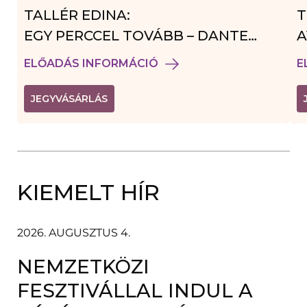
TALLÉR EDINA:
T
EGY PERCCEL TOVÁBB – DANTE
A
VENDÉGJÁTÉK
ELŐADÁS INFORMÁCIÓ
E
(
JEGYVÁSÁRLÁS
L
I
N
K
Ú
J
A
KIEMELT HÍR
B
L
A
K
B
2026. AUGUSZTUS 4.
A
N
NEMZETKÖZI
N
Y
Í
FESZTIVÁLLAL INDUL A
L
I