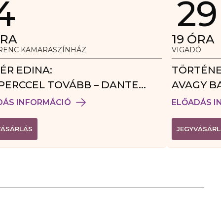
4
29
RA
19
ÓRA
ERENC KAMARASZÍNHÁZ
VIGADÓ
ÉR EDINA:
TÖRTÉNE
PERCCEL TOVÁBB – DANTE
AVAGY B
DÉGJÁTÉK
DÁS INFORMÁCIÓ
ELŐADÁS I
(
VÁSÁRLÁS
JEGYVÁSÁRL
L
I
N
K
Ú
J
A