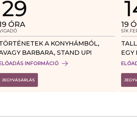
29
1
19
ÓRA
19
Ó
VIGADÓ
SÍK F
TÖRTÉNETEK A KONYHÁMBÓL,
TALL
AVAGY BARBARA, STAND UP!
EGY 
VEN
ELŐADÁS INFORMÁCIÓ
ELŐA
(
JEGYVÁSÁRLÁS
JEGY
L
I
N
K
Ú
J
A