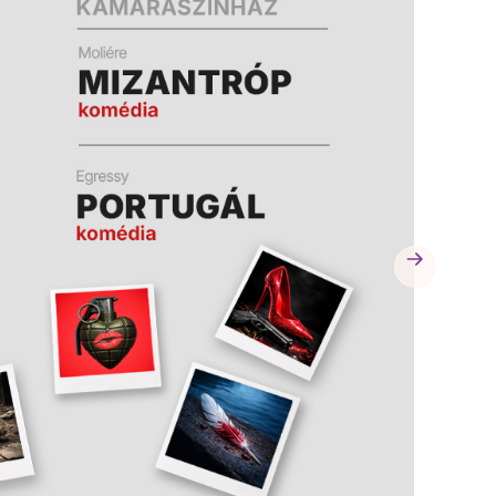
A
A
K
K
B
B
A
A
N
N
N
N
Y
Y
Í
Í
L
L
I
I
K
K
M
M
E
E
G
G
)
)