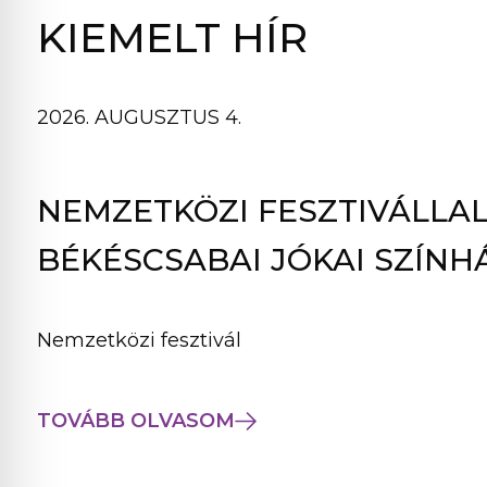
B
KIEMELT HÍR
L
A
K
2026. AUGUSZTUS 4.
B
A
N
NEMZETKÖZI FESZTIVÁLLAL
N
Y
BÉKÉSCSABAI JÓKAI SZÍNH
Í
L
I
Nemzetközi fesztivál
K
M
E
TOVÁBB OLVASOM
G
)