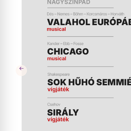
ÉS
MŰSOR