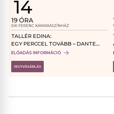
14
19
ÓRA
SÍK FERENC KAMARASZÍNHÁZ
TALLÉR EDINA:
EGY PERCCEL TOVÁBB – DANTE
VENDÉGJÁTÉK
ELŐADÁS INFORMÁCIÓ
(
JEGYVÁSÁRLÁS
L
I
N
K
Ú
J
A