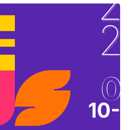
B
L
A
K
B
A
N
N
Y
Í
L
I
K
M
E
G
)