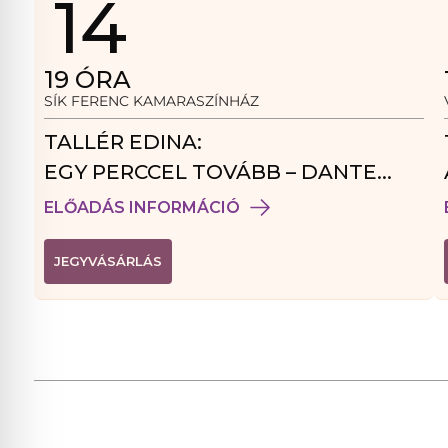
14
19
ÓRA
SÍK FERENC KAMARASZÍNHÁZ
TALLÉR EDINA:
EGY PERCCEL TOVÁBB – DANTE
VENDÉGJÁTÉK
ELŐADÁS INFORMÁCIÓ
(
JEGYVÁSÁRLÁS
L
I
N
K
Ú
J
A