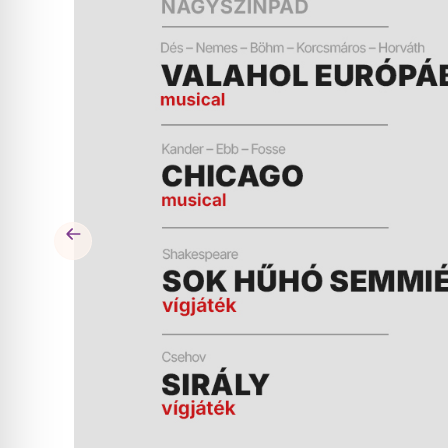
ÉS
MŰSOR