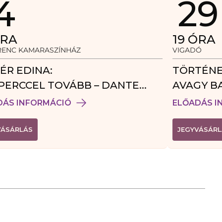
4
29
RA
19
ÓRA
ERENC KAMARASZÍNHÁZ
VIGADÓ
ÉR EDINA:
TÖRTÉNE
PERCCEL TOVÁBB – DANTE
AVAGY B
DÉGJÁTÉK
DÁS INFORMÁCIÓ
ELŐADÁS I
(
VÁSÁRLÁS
JEGYVÁSÁRL
L
I
N
K
Ú
J
A