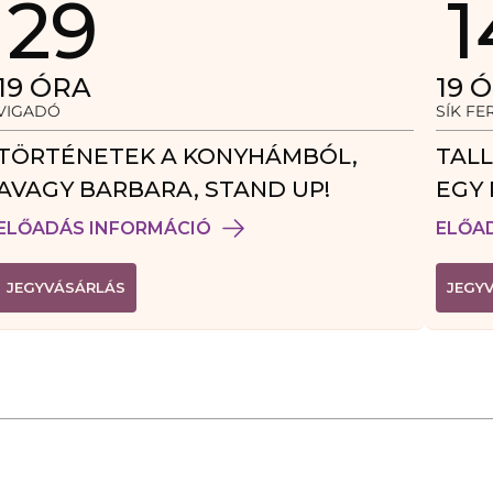
29
1
19
ÓRA
19
Ó
VIGADÓ
SÍK F
TÖRTÉNETEK A KONYHÁMBÓL,
TALL
AVAGY BARBARA, STAND UP!
EGY 
VEN
ELŐADÁS INFORMÁCIÓ
ELŐA
(
JEGYVÁSÁRLÁS
JEGY
L
I
N
K
Ú
J
A