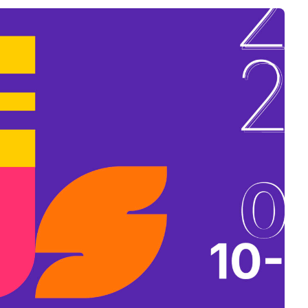
B
L
A
K
B
A
N
N
Y
Í
L
I
K
M
E
G
)