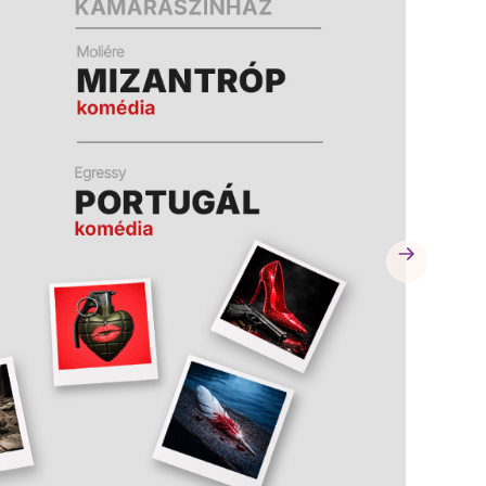
A
A
K
K
B
B
A
A
N
N
N
N
Y
Y
Í
Í
L
L
I
I
K
K
M
M
E
E
G
G
)
)