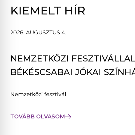
B
KIEMELT HÍR
L
A
K
2026. AUGUSZTUS 4.
B
A
N
NEMZETKÖZI FESZTIVÁLLAL
N
Y
BÉKÉSCSABAI JÓKAI SZÍNH
Í
L
I
Nemzetközi fesztivál
K
M
E
TOVÁBB OLVASOM
G
)