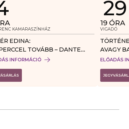
4
29
RA
19
ÓRA
ERENC KAMARASZÍNHÁZ
VIGADÓ
ÉR EDINA:
TÖRTÉNE
PERCCEL TOVÁBB – DANTE
AVAGY B
DÉGJÁTÉK
DÁS INFORMÁCIÓ
ELŐADÁS I
(
VÁSÁRLÁS
JEGYVÁSÁRL
L
I
N
K
Ú
J
A