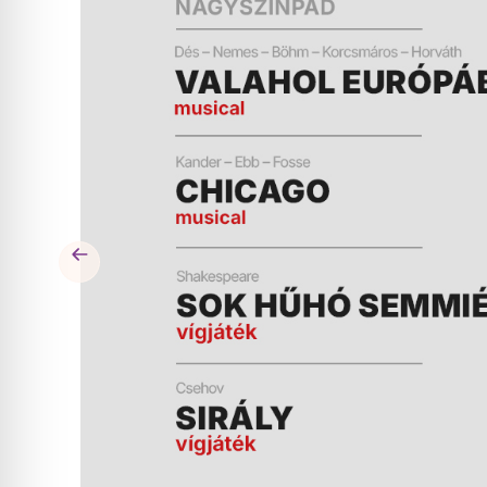
ÉS
MŰSOR