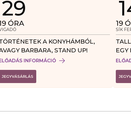
29
1
19
ÓRA
19
Ó
VIGADÓ
SÍK F
TÖRTÉNETEK A KONYHÁMBÓL,
TALL
AVAGY BARBARA, STAND UP!
EGY 
VEN
ELŐADÁS INFORMÁCIÓ
ELŐA
(
JEGYVÁSÁRLÁS
JEGY
L
I
N
K
Ú
J
A