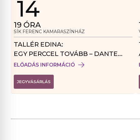
14
19
ÓRA
SÍK FERENC KAMARASZÍNHÁZ
TALLÉR EDINA:
EGY PERCCEL TOVÁBB – DANTE
VENDÉGJÁTÉK
ELŐADÁS INFORMÁCIÓ
(
JEGYVÁSÁRLÁS
L
I
N
K
Ú
J
A