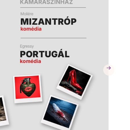
A
A
K
K
B
B
A
A
N
N
N
N
Y
Y
Í
Í
L
L
I
I
K
K
M
M
E
E
G
G
)
)