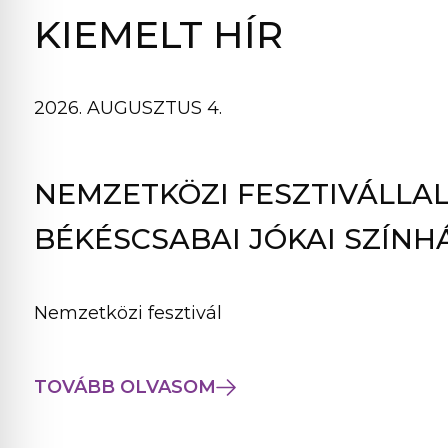
B
KIEMELT HÍR
L
A
K
2026. AUGUSZTUS 4.
B
A
N
NEMZETKÖZI FESZTIVÁLLAL
N
Y
BÉKÉSCSABAI JÓKAI SZÍNH
Í
L
I
Nemzetközi fesztivál
K
M
E
TOVÁBB OLVASOM
G
)