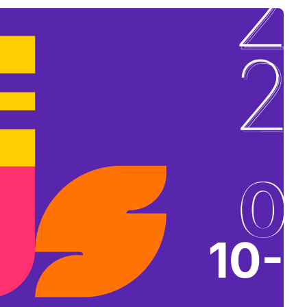
B
L
A
K
B
A
N
N
Y
Í
L
I
K
M
E
G
)