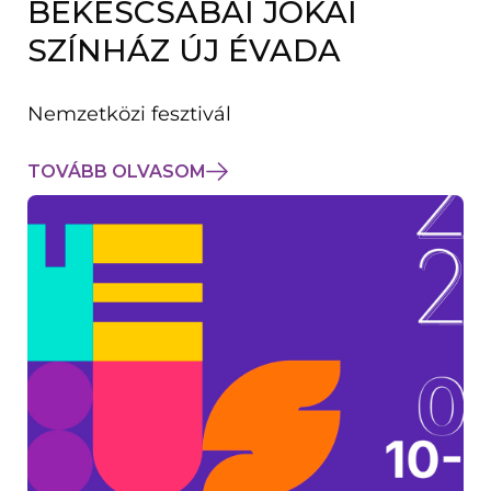
BÉKÉSCSABAI JÓKAI
K
M
SZÍNHÁZ ÚJ ÉVADA
E
G
)
Nemzetközi fesztivál
TOVÁBB OLVASOM