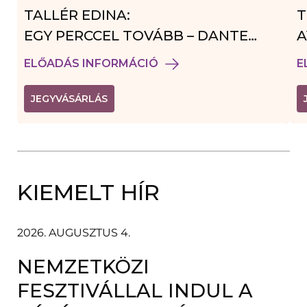
TALLÉR EDINA:
T
EGY PERCCEL TOVÁBB – DANTE
A
VENDÉGJÁTÉK
ELŐADÁS INFORMÁCIÓ
E
(
JEGYVÁSÁRLÁS
L
I
N
K
Ú
J
A
KIEMELT HÍR
B
L
A
K
B
2026. AUGUSZTUS 4.
A
N
NEMZETKÖZI
N
Y
Í
FESZTIVÁLLAL INDUL A
L
I