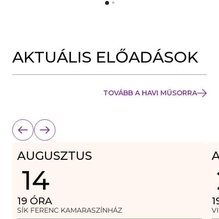
Y
N
Í
Y
L
Í
I
L
K
I
M
K
E
AKTUÁLIS ELŐADÁSOK
M
G
E
)
G
)
TOVÁBB A HAVI MŰSORRA
AUGUSZTUS
14
19
ÓRA
1
SÍK FERENC KAMARASZÍNHÁZ
V