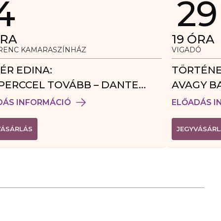
4
29
RA
19
ÓRA
ERENC KAMARASZÍNHÁZ
VIGADÓ
ÉR EDINA:
TÖRTÉNE
PERCCEL TOVÁBB – DANTE
AVAGY B
DÉGJÁTÉK
DÁS INFORMÁCIÓ
ELŐADÁS I
(
VÁSÁRLÁS
JEGYVÁSÁRL
L
I
N
K
Ú
J
A