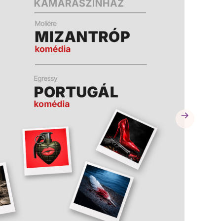
A
A
K
K
B
B
A
A
N
N
N
N
Y
Y
Í
Í
L
L
I
I
K
K
M
M
E
E
G
G
)
)