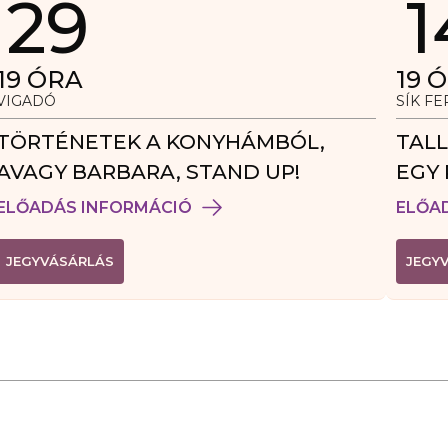
29
1
19
ÓRA
19
Ó
VIGADÓ
SÍK F
TÖRTÉNETEK A KONYHÁMBÓL,
TALL
AVAGY BARBARA, STAND UP!
EGY 
VEN
ELŐADÁS INFORMÁCIÓ
ELŐA
(
JEGYVÁSÁRLÁS
JEGY
L
I
N
K
Ú
J
A