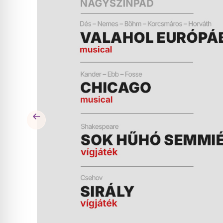
ÉS
MŰSOR