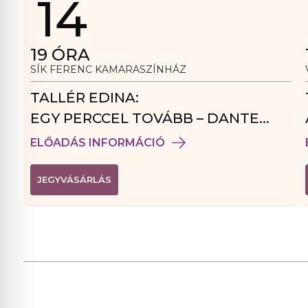
14
19
ÓRA
SÍK FERENC KAMARASZÍNHÁZ
TALLÉR EDINA:
EGY PERCCEL TOVÁBB – DANTE
VENDÉGJÁTÉK
ELŐADÁS INFORMÁCIÓ
(
JEGYVÁSÁRLÁS
L
I
N
K
Ú
J
A