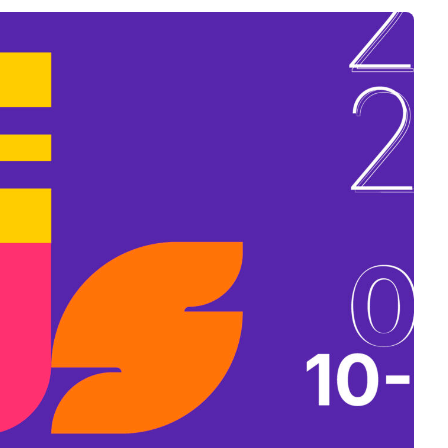
B
L
A
K
B
A
N
N
Y
Í
L
I
K
M
E
G
)