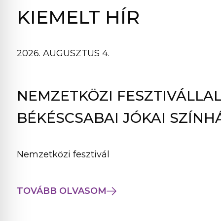
B
KIEMELT HÍR
L
A
K
2026. AUGUSZTUS 4.
B
A
N
NEMZETKÖZI FESZTIVÁLLAL
N
Y
BÉKÉSCSABAI JÓKAI SZÍNH
Í
L
I
Nemzetközi fesztivál
K
M
E
TOVÁBB OLVASOM
G
)