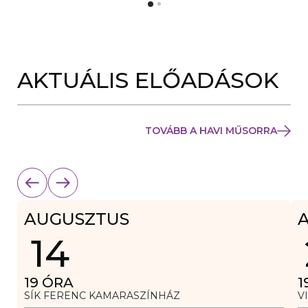
Y
N
Í
Y
L
Í
I
L
K
I
M
K
E
AKTUÁLIS ELŐADÁSOK
M
G
E
)
G
)
TOVÁBB A HAVI MŰSORRA
AUGUSZTUS
14
19
ÓRA
1
SÍK FERENC KAMARASZÍNHÁZ
V