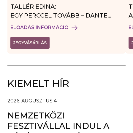
TALLÉR EDINA:
T
EGY PERCCEL TOVÁBB – DANTE
A
VENDÉGJÁTÉK
ELŐADÁS INFORMÁCIÓ
E
(
JEGYVÁSÁRLÁS
L
I
N
K
Ú
J
A
KIEMELT HÍR
B
L
A
K
B
2026. AUGUSZTUS 4.
A
N
NEMZETKÖZI
N
Y
Í
FESZTIVÁLLAL INDUL A
L
I