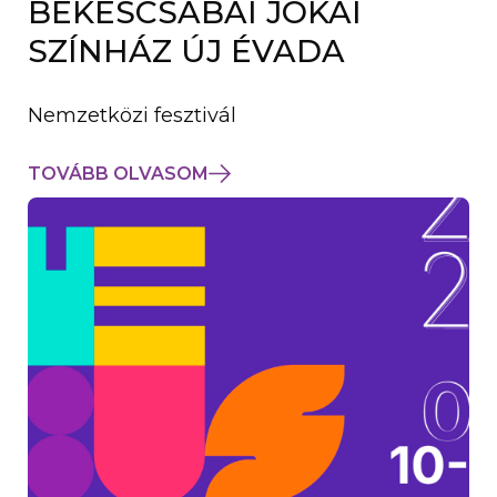
BÉKÉSCSABAI JÓKAI
K
M
SZÍNHÁZ ÚJ ÉVADA
E
G
)
Nemzetközi fesztivál
TOVÁBB OLVASOM