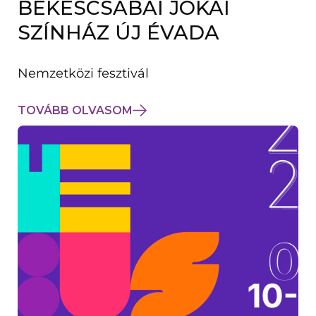
BÉKÉSCSABAI JÓKAI
K
M
SZÍNHÁZ ÚJ ÉVADA
E
G
)
Nemzetközi fesztivál
TOVÁBB OLVASOM