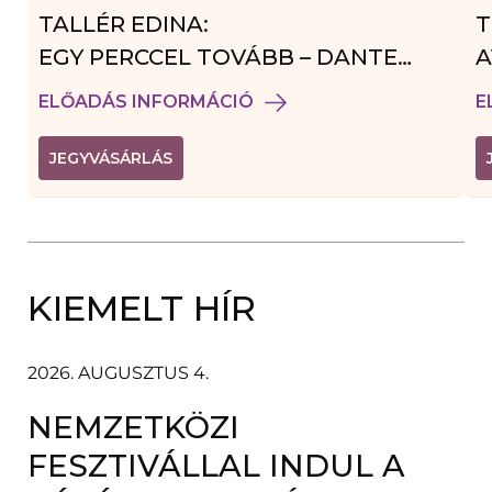
TALLÉR EDINA:
T
EGY PERCCEL TOVÁBB – DANTE
A
VENDÉGJÁTÉK
ELŐADÁS INFORMÁCIÓ
E
(
JEGYVÁSÁRLÁS
L
I
N
K
Ú
J
A
KIEMELT HÍR
B
L
A
K
B
2026. AUGUSZTUS 4.
A
N
NEMZETKÖZI
N
Y
Í
FESZTIVÁLLAL INDUL A
L
I