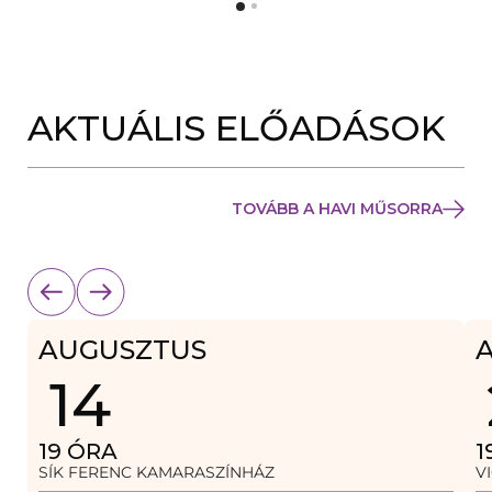
Y
N
Í
Y
L
Í
I
L
K
I
M
K
E
AKTUÁLIS ELŐADÁSOK
M
G
E
)
G
)
TOVÁBB A HAVI MŰSORRA
AUGUSZTUS
14
19
ÓRA
1
SÍK FERENC KAMARASZÍNHÁZ
V