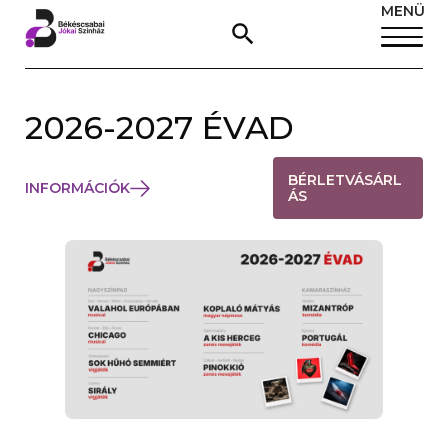
MENÜ
BÉKÉSCSABAI
2026-2027 ÉVAD
JÓKAI
BÉRLETVÁSÁRL
INFORMÁCIÓK
SZÍNHÁZ
(
ÁS
L
(
INFORMÁCIÓK
JEGYVÁSÁRLÁS
I
–
L
N
I
K
N
ELŐADÁSOK,
Ú
K
J
Ú
A
J
JEGYVÁSÁRLÁS
B
A
L
B
A
ÉS
L
K
A
B
K
MŰSOR
A
B
N
A
N
N