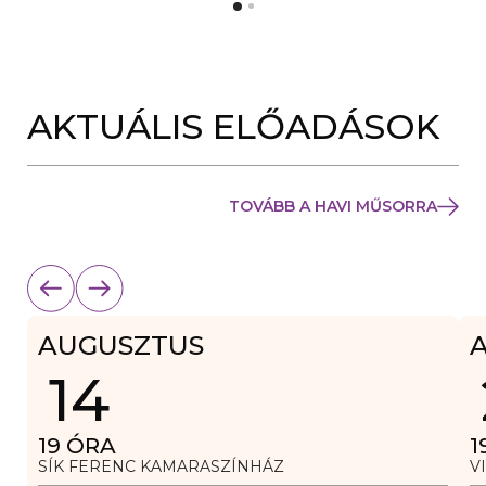
Y
N
Í
Y
L
Í
I
L
K
I
M
K
E
AKTUÁLIS ELŐADÁSOK
M
G
E
)
G
)
TOVÁBB A HAVI MŰSORRA
AUGUSZTUS
14
19
ÓRA
1
SÍK FERENC KAMARASZÍNHÁZ
V