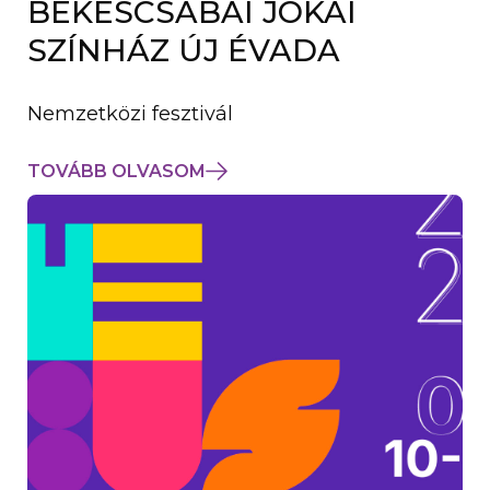
BÉKÉSCSABAI JÓKAI
K
M
SZÍNHÁZ ÚJ ÉVADA
E
G
)
Nemzetközi fesztivál
TOVÁBB OLVASOM