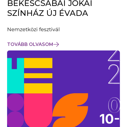
BÉKÉSCSABAI JÓKAI
K
M
SZÍNHÁZ ÚJ ÉVADA
E
G
)
Nemzetközi fesztivál
TOVÁBB OLVASOM