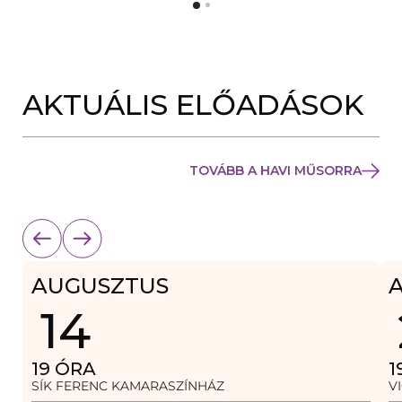
Y
N
Í
Y
L
Í
I
L
K
I
M
K
E
AKTUÁLIS ELŐADÁSOK
M
G
E
)
G
)
TOVÁBB A HAVI MŰSORRA
AUGUSZTUS
14
19
ÓRA
1
SÍK FERENC KAMARASZÍNHÁZ
V