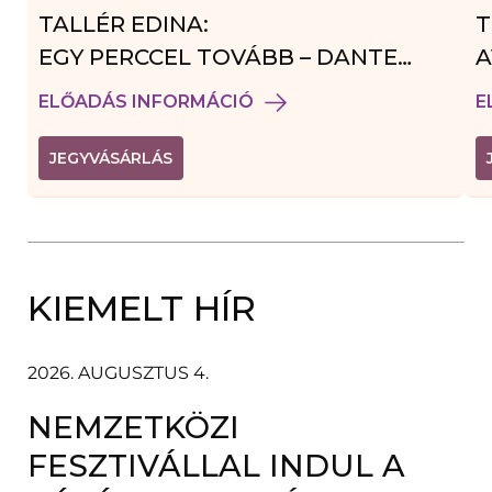
TALLÉR EDINA:
T
EGY PERCCEL TOVÁBB – DANTE
A
VENDÉGJÁTÉK
ELŐADÁS INFORMÁCIÓ
E
(
JEGYVÁSÁRLÁS
L
I
N
K
Ú
J
A
KIEMELT HÍR
B
L
A
K
B
2026. AUGUSZTUS 4.
A
N
NEMZETKÖZI
N
Y
Í
FESZTIVÁLLAL INDUL A
L
I