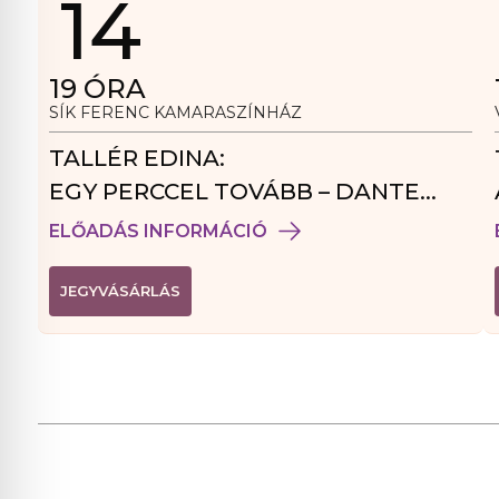
14
19
ÓRA
SÍK FERENC KAMARASZÍNHÁZ
TALLÉR EDINA:
EGY PERCCEL TOVÁBB – DANTE
VENDÉGJÁTÉK
ELŐADÁS INFORMÁCIÓ
(
JEGYVÁSÁRLÁS
L
I
N
K
Ú
J
A