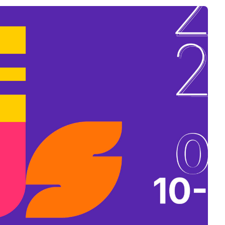
B
L
A
K
B
A
N
N
Y
Í
L
I
K
M
E
G
)