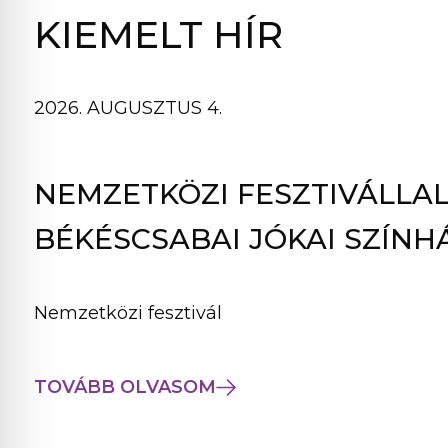
B
KIEMELT HÍR
L
A
K
2026. AUGUSZTUS 4.
B
A
N
NEMZETKÖZI FESZTIVÁLLAL
N
Y
BÉKÉSCSABAI JÓKAI SZÍNH
Í
L
I
Nemzetközi fesztivál
K
M
E
TOVÁBB OLVASOM
G
)