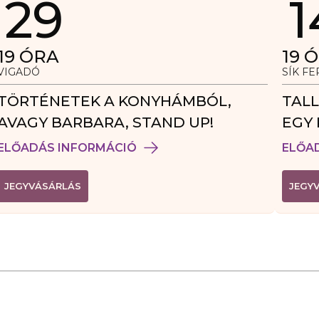
29
1
19
ÓRA
19
Ó
VIGADÓ
SÍK F
TÖRTÉNETEK A KONYHÁMBÓL,
TALL
AVAGY BARBARA, STAND UP!
EGY 
VEN
ELŐADÁS INFORMÁCIÓ
ELŐA
(
JEGYVÁSÁRLÁS
JEGY
L
I
N
K
Ú
J
A