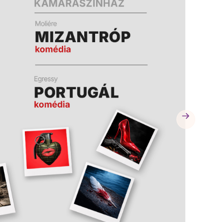
A
A
K
K
B
B
A
A
N
N
N
N
Y
Y
Í
Í
L
L
I
I
K
K
M
M
E
E
G
G
)
)