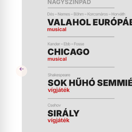
ÉS
MŰSOR