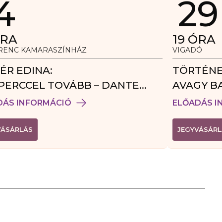
4
29
RA
19
ÓRA
ERENC KAMARASZÍNHÁZ
VIGADÓ
ÉR EDINA:
TÖRTÉNE
PERCCEL TOVÁBB – DANTE
AVAGY B
DÉGJÁTÉK
DÁS INFORMÁCIÓ
ELŐADÁS I
(
VÁSÁRLÁS
JEGYVÁSÁRL
L
I
N
K
Ú
J
A