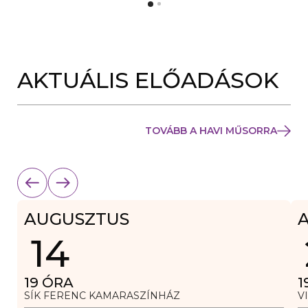
Y
N
Í
Y
L
Í
I
L
K
I
M
K
E
AKTUÁLIS ELŐADÁSOK
M
G
E
)
G
)
TOVÁBB A HAVI MŰSORRA
AUGUSZTUS
14
19
ÓRA
1
SÍK FERENC KAMARASZÍNHÁZ
V