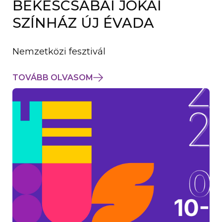
BÉKÉSCSABAI JÓKAI
K
M
SZÍNHÁZ ÚJ ÉVADA
E
G
)
Nemzetközi fesztivál
TOVÁBB OLVASOM