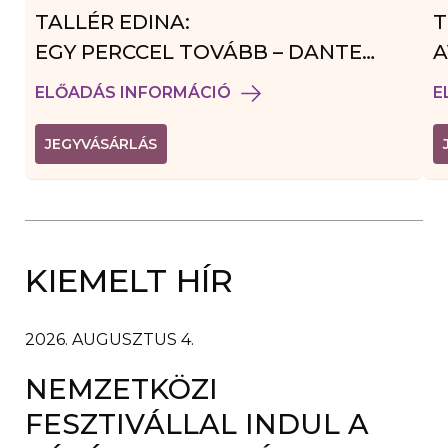
TALLÉR EDINA:
T
EGY PERCCEL TOVÁBB – DANTE
A
VENDÉGJÁTÉK
ELŐADÁS INFORMÁCIÓ
E
(
JEGYVÁSÁRLÁS
L
I
N
K
Ú
J
A
KIEMELT HÍR
B
L
A
K
B
2026. AUGUSZTUS 4.
A
N
NEMZETKÖZI
N
Y
Í
FESZTIVÁLLAL INDUL A
L
I