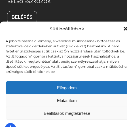
)
e
BELSŐ ESZKÖZÖK
i
n
g
k
n
BELÉPÉS
)
m
y
Süti beállítások
e
í
g
l
A jobb felhasználói élmény, a weboldal működésének biztosítása és
© 2025. Békéscsabai Jókai Színház. Minden jog
statisztikai célok érdekében sütiket (cookie-kat) használunk. A nem
)
i
fenntartva. Fotókat készítette: A-TEAM | UX stratégia &
feltétlenül szükséges sütik csak az Ön hozzájárulása után töltődnek be.
(link
(link
Az „Elfogadom” gombra kattintva hozzájárul ezek használatához, a
tervezés:
DZS
| Weboldalt fejlesztette:
DYV
k
„Beállítások megtekintése” alatt pedig személyre szabhatja, milyen
új
új
m
típusú sütiket engedélyez. Az „Elutasítom” gombbal csak a működéshe
ablakban
ablakban
szükséges sütik töltődnek be.
nyílik
nyílik
e
meg)
meg)
g
Elfogadom
)
Elutasítom
Beállítások megtekintése