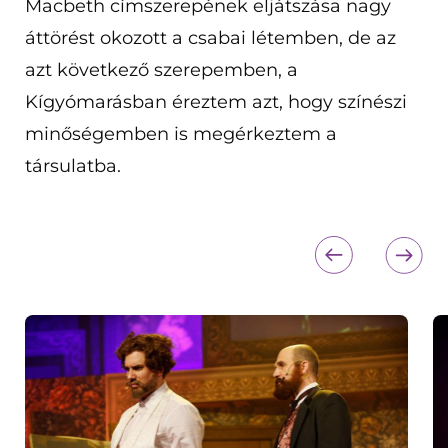
Macbeth címszerepének eljátszása nagy
áttörést okozott a csabai létemben, de az
azt következő szerepemben, a
Kígyómarásban éreztem azt, hogy színészi
minőségemben is megérkeztem a
társulatba.