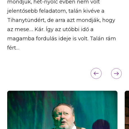
mondjuk, hét-nyolc évben nem volt
jelentősebb feladatom, talán kivéve a
Tihanytündért, de arra azt mondják, hogy
az mese…. Kár. Így az utóbbi idő a
magamba fordulás ideje is volt. Talán rám
fért…