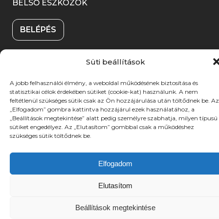
)
e
BELSŐ ESZKÖZÖK
i
n
g
k
n
BELÉPÉS
)
m
y
e
í
Süti beállítások
g
l
© 2025. Békéscsabai Jókai Színház. Minden jog
)
i
A jobb felhasználói élmény, a weboldal működésének biztosítása és
fenntartva. Fotókat készítette: A-TEAM | UX stratégia &
statisztikai célok érdekében sütiket (cookie-kat) használunk. A nem
(link
(link
tervezés:
DZS
| Weboldalt fejlesztette:
DYV
k
feltétlenül szükséges sütik csak az Ön hozzájárulása után töltődnek be. Az
új
új
„Elfogadom” gombra kattintva hozzájárul ezek használatához, a
m
„Beállítások megtekintése” alatt pedig személyre szabhatja, milyen típusú
ablakban
ablakban
sütiket engedélyez. Az „Elutasítom” gombbal csak a működéshez
nyílik
nyílik
e
szükséges sütik töltődnek be.
meg)
meg)
g
)
Elfogadom
Elutasítom
Beállítások megtekintése