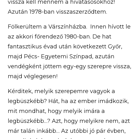
vissza kell mennem a hivatásosokhoz!
Azután 1978-ban visszaszerződtem.
Fölkerültem a Várszínházba. Innen hívott le
az akkori főrendező 1980-ban. De hat
fantasztikus évad után következett Győr,
majd Pécs- Egyetemi Színpad, azután
vendégként jöttem egy-egy szerepre vissza,
majd véglegesen!
Kérditek, melyik szerepemre vagyok a
legbüszkébb? Hát, ha az ember imádkozik,
mit mondhat, hogy melyik imára a
legbüszkébb…? Azt, hogy melyikre nem, azt
már talán inkább… Az utóbbi jó pár évben,