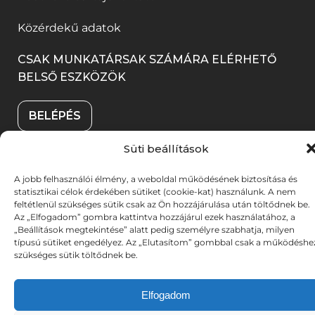
m
i
g
y
k
Közérdekű adatok
e
k
)
í
b
g
m
l
a
CSAK MUNKATÁRSAK SZÁMÁRA ELÉRHETŐ
)
e
BELSŐ ESZKÖZÖK
i
n
g
k
n
BELÉPÉS
)
m
y
e
Süti beállítások
í
g
l
A jobb felhasználói élmény, a weboldal működésének biztosítása és
© 2025. Békéscsabai Jókai Színház. Minden jog
)
statisztikai célok érdekében sütiket (cookie-kat) használunk. A nem
i
fenntartva. Fotókat készítette: A-TEAM | UX stratégia &
feltétlenül szükséges sütik csak az Ön hozzájárulása után töltődnek be.
(link
(link
tervezés:
DZS
| Weboldalt fejlesztette:
DYV
k
Az „Elfogadom” gombra kattintva hozzájárul ezek használatához, a
új
új
„Beállítások megtekintése” alatt pedig személyre szabhatja, milyen
m
típusú sütiket engedélyez. Az „Elutasítom” gombbal csak a működéshe
ablakban
ablakban
szükséges sütik töltődnek be.
nyílik
nyílik
e
meg)
meg)
g
Elfogadom
)