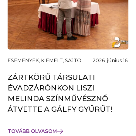
ESEMÉNYEK, KIEMELT, SAJTÓ
2026. június 16.
ZÁRTKÖRŰ TÁRSULATI
ÉVADZÁRÓNKON LISZI
MELINDA SZÍNMŰVÉSZNŐ
ÁTVETTE A GÁLFY GYŰRŰT!
TOVÁBB OLVASOM