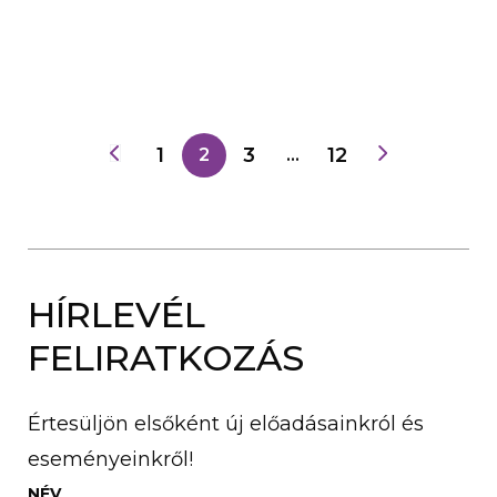
1
3
12
2
…
HÍRLEVÉL
FELIRATKOZÁS
Értesüljön elsőként új előadásainkról és
eseményeinkről!
NÉV