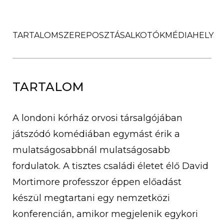
TARTALOM
SZEREPOSZTÁS
ALKOTÓK
MÉDIA
HELYSZ
TARTALOM
A londoni kórház orvosi társalgójában
játszódó komédiában egymást érik a
mulatságosabbnál mulatságosabb
fordulatok. A tisztes családi életet élő David
Mortimore professzor éppen előadást
készül megtartani egy nemzetközi
konferencián, amikor megjelenik egykori