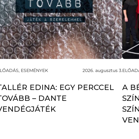
LŐADÁS, ESEMÉNYEK
2026. augusztus 3.
ELŐADÁ
TALLÉR EDINA: EGY PERCCEL
A B
TOVÁBB – DANTE
SZÍ
VENDÉGJÁTÉK
SZÍ
VEN