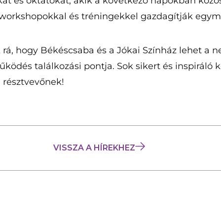
kat és oktatókat, akik a következő napokban közö
workshopokkal és tréningekkel gazdagítják egy
rá, hogy Békéscsaba és a Jókai Színház lehet a 
ödés találkozási pontja. Sok sikert és inspiráló
 résztvevőnek!
VISSZA A HÍREKHEZ