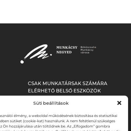
CSAK MUNKATÁRSAK SZÁMÁRA
ELÉRHETŐ BELSŐ ESZKÖZÖK
Süti beállítások
BELÉPÉS
asználói élmény, a weboldal működésének biztosítása és statisztikai
ében sütiket (cookie-kat) használunk. A nem feltétlenül szükséges
 az Ön hozzájárulása után töltődnek be. Az „Elfogadom” gombra