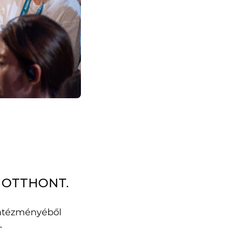
 OTTHONT.
intézményéből