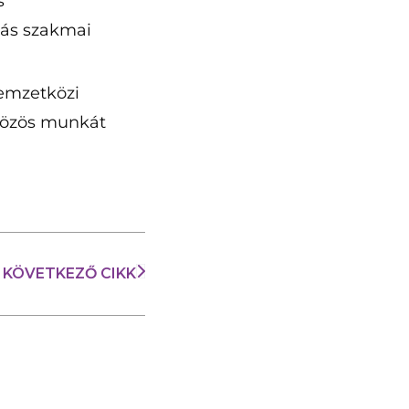
s
más szakmai
nemzetközi
 közös munkát
KÖVETKEZŐ CIKK