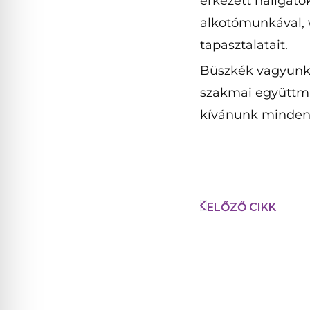
érkezett hallgató
alkotómunkával, 
tapasztalatait.
Büszkék vagyunk 
szakmai együttműk
kívánunk minden
ELŐZŐ CIKK