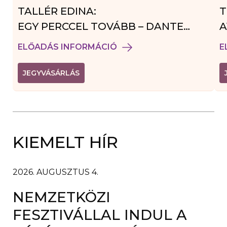
TALLÉR EDINA:
T
EGY PERCCEL TOVÁBB – DANTE
A
VENDÉGJÁTÉK
ELŐADÁS INFORMÁCIÓ
E
(
JEGYVÁSÁRLÁS
L
I
N
K
Ú
J
A
KIEMELT HÍR
B
L
A
K
B
2026. AUGUSZTUS 4.
A
N
NEMZETKÖZI
N
Y
Í
FESZTIVÁLLAL INDUL A
L
I