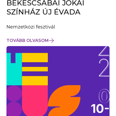
BÉKÉSCSABAI JÓKAI
K
M
SZÍNHÁZ ÚJ ÉVADA
E
G
)
Nemzetközi fesztivál
TOVÁBB OLVASOM