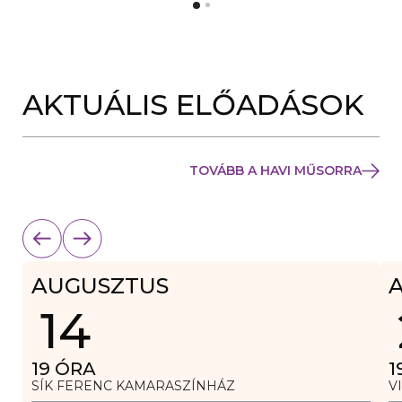
Y
N
Í
Y
L
Í
I
L
K
I
M
K
E
AKTUÁLIS ELŐADÁSOK
M
G
E
)
G
)
TOVÁBB A HAVI MŰSORRA
AUGUSZTUS
14
19
ÓRA
1
SÍK FERENC KAMARASZÍNHÁZ
V