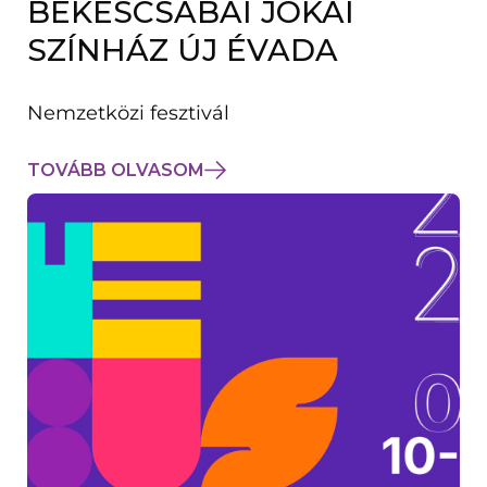
BÉKÉSCSABAI JÓKAI
K
M
SZÍNHÁZ ÚJ ÉVADA
E
G
)
Nemzetközi fesztivál
TOVÁBB OLVASOM