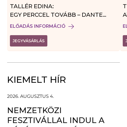
TALLÉR EDINA:
T
EGY PERCCEL TOVÁBB – DANTE
A
VENDÉGJÁTÉK
ELŐADÁS INFORMÁCIÓ
E
(
JEGYVÁSÁRLÁS
L
I
N
K
Ú
J
A
KIEMELT HÍR
B
L
A
K
B
2026. AUGUSZTUS 4.
A
N
NEMZETKÖZI
N
Y
Í
FESZTIVÁLLAL INDUL A
L
I