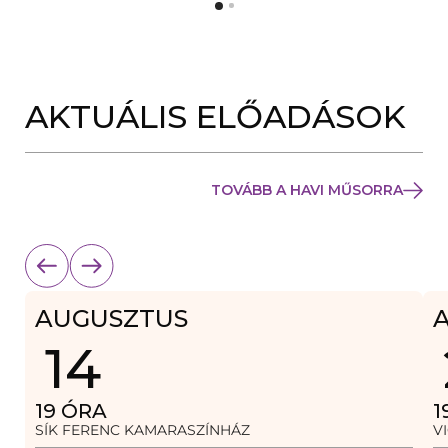
Y
N
Í
Y
L
Í
I
L
K
I
M
K
E
AKTUÁLIS ELŐADÁSOK
M
G
E
)
G
)
TOVÁBB A HAVI MŰSORRA
AUGUSZTUS
14
19
ÓRA
1
SÍK FERENC KAMARASZÍNHÁZ
V