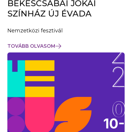
BÉKÉSCSABAI JÓKAI
K
M
SZÍNHÁZ ÚJ ÉVADA
E
G
)
Nemzetközi fesztivál
TOVÁBB OLVASOM