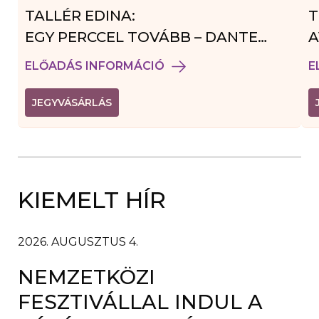
TALLÉR EDINA:
T
EGY PERCCEL TOVÁBB – DANTE
A
VENDÉGJÁTÉK
ELŐADÁS INFORMÁCIÓ
E
(
JEGYVÁSÁRLÁS
L
I
N
K
Ú
J
A
KIEMELT HÍR
B
L
A
K
B
2026. AUGUSZTUS 4.
A
N
NEMZETKÖZI
N
Y
Í
FESZTIVÁLLAL INDUL A
L
I