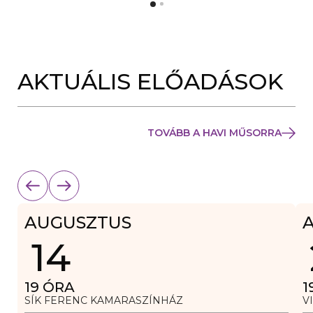
Y
N
Í
Y
L
Í
I
L
K
I
M
K
E
AKTUÁLIS ELŐADÁSOK
M
G
E
)
G
)
TOVÁBB A HAVI MŰSORRA
AUGUSZTUS
14
19
ÓRA
1
SÍK FERENC KAMARASZÍNHÁZ
V