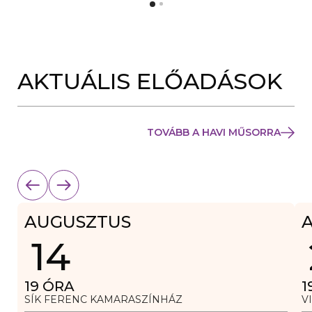
Y
N
Í
Y
L
Í
I
L
K
I
M
K
E
AKTUÁLIS ELŐADÁSOK
M
G
E
)
G
)
TOVÁBB A HAVI MŰSORRA
AUGUSZTUS
14
19
ÓRA
1
SÍK FERENC KAMARASZÍNHÁZ
V