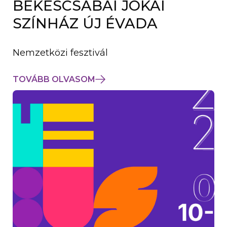
BÉKÉSCSABAI JÓKAI
K
M
SZÍNHÁZ ÚJ ÉVADA
E
G
)
Nemzetközi fesztivál
TOVÁBB OLVASOM