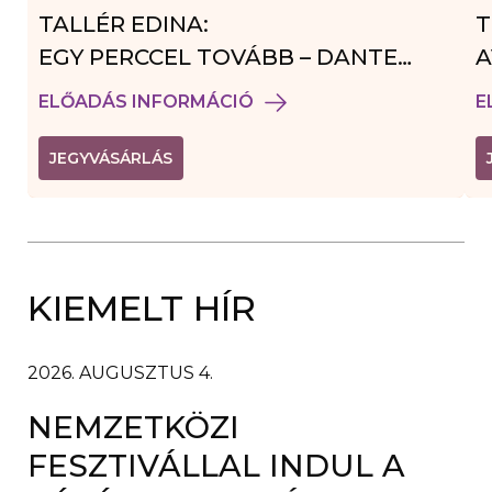
TALLÉR EDINA:
T
EGY PERCCEL TOVÁBB – DANTE
A
VENDÉGJÁTÉK
ELŐADÁS INFORMÁCIÓ
E
(
JEGYVÁSÁRLÁS
L
I
N
K
Ú
J
A
KIEMELT HÍR
B
L
A
K
B
2026. AUGUSZTUS 4.
A
N
NEMZETKÖZI
N
Y
Í
FESZTIVÁLLAL INDUL A
L
I