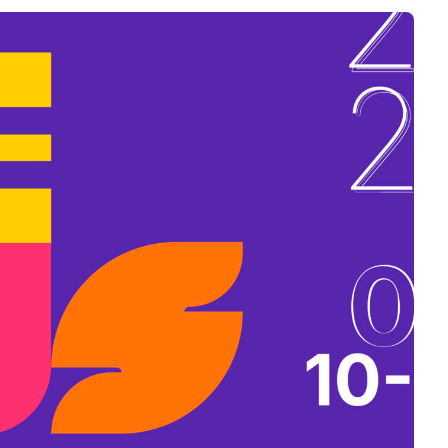
B
L
A
K
B
A
N
N
Y
Í
L
I
K
M
E
G
)