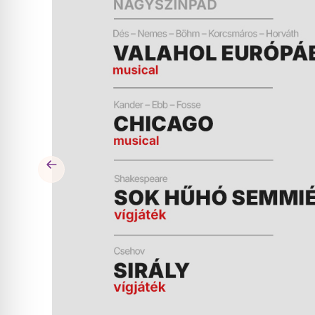
ÉS
MŰSOR