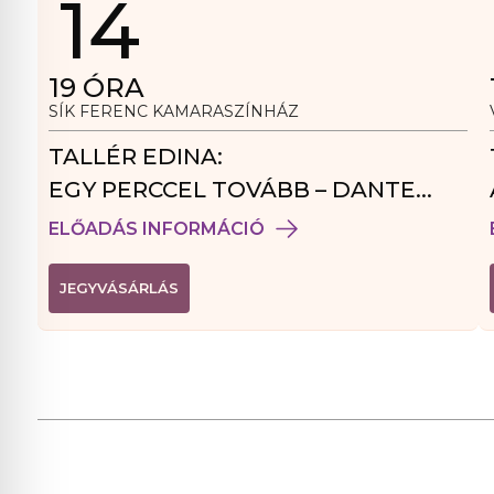
14
19
ÓRA
SÍK FERENC KAMARASZÍNHÁZ
TALLÉR EDINA:
EGY PERCCEL TOVÁBB – DANTE
VENDÉGJÁTÉK
ELŐADÁS INFORMÁCIÓ
(
JEGYVÁSÁRLÁS
L
I
N
K
Ú
J
A