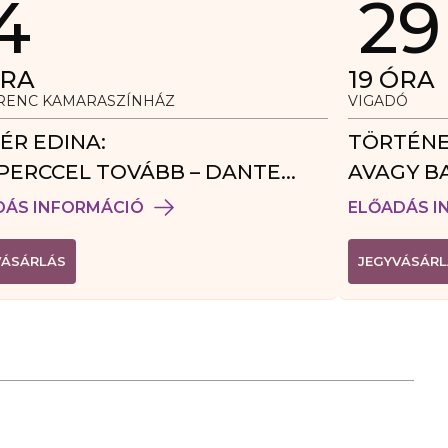
4
29
RA
19
ÓRA
ERENC KAMARASZÍNHÁZ
VIGADÓ
ÉR EDINA:
TÖRTÉNE
PERCCEL TOVÁBB – DANTE
AVAGY B
DÉGJÁTÉK
DÁS INFORMÁCIÓ
ELŐADÁS I
(
VÁSÁRLÁS
JEGYVÁSÁRL
L
I
N
K
Ú
J
A