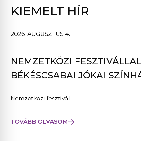
B
KIEMELT HÍR
L
A
K
2026. AUGUSZTUS 4.
B
A
N
NEMZETKÖZI FESZTIVÁLLAL
N
Y
BÉKÉSCSABAI JÓKAI SZÍNH
Í
L
I
Nemzetközi fesztivál
K
M
E
TOVÁBB OLVASOM
G
)