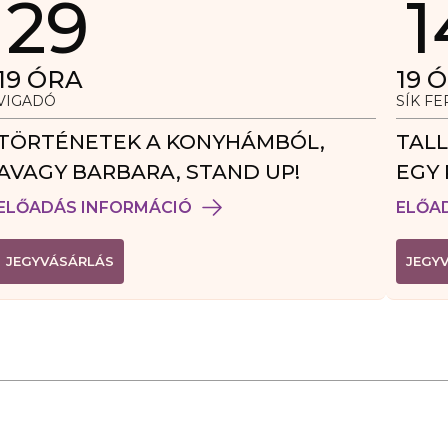
29
1
19
ÓRA
19
Ó
VIGADÓ
SÍK F
TÖRTÉNETEK A KONYHÁMBÓL,
TALL
AVAGY BARBARA, STAND UP!
EGY 
VEN
ELŐADÁS INFORMÁCIÓ
ELŐA
(
JEGYVÁSÁRLÁS
JEGY
L
I
N
K
Ú
J
A