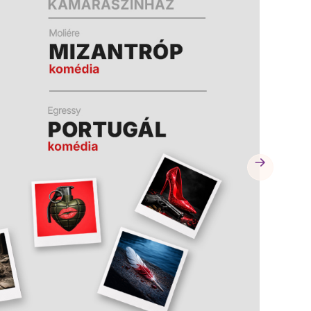
A
A
K
K
B
B
A
A
N
N
N
N
Y
Y
Í
Í
L
L
I
I
K
K
M
M
E
E
G
G
)
)