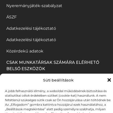
i
n
k
l
Nyeremányjáték-szabályzat
j
y
k
n
b
i
a
í
ÁSZF
m
y
a
k
b
l
e
í
Adatkezelési tájékoztató
n
m
l
i
g
l
n
e
a
k
Adatkezelési tájékoztató
)
i
y
g
k
m
k
Közérdekű adatok
í
)
b
e
m
l
a
CSAK MUNKATÁRSAK SZÁMÁRA ELÉRHETŐ
g
e
BELSŐ ESZKÖZÖK
i
n
)
g
k
n
Süti beállítások
BELÉPÉS
)
m
y
A jobb felhasználói élmény, a weboldal működésének biztosítása és
e
í
statisztikai célok érdekében sütiket (cookie-kat) használunk. A nem
feltétlenül szükséges sütik csak az Ön hozzájárulása után töltődnek be.
g
l
Az „Elfogadom” gombra kattintva hozzájárul ezek használatához, a
© 2025. Békéscsabai Jókai Színház. Minden jog
„Beállítások megtekintése” alatt pedig személyre szabhatja, milyen
)
i
fenntartva. Fotókat készítette: A-TEAM | UX stratégia &