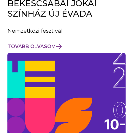
BÉKÉSCSABAI JÓKAI
K
M
SZÍNHÁZ ÚJ ÉVADA
E
G
)
Nemzetközi fesztivál
TOVÁBB OLVASOM