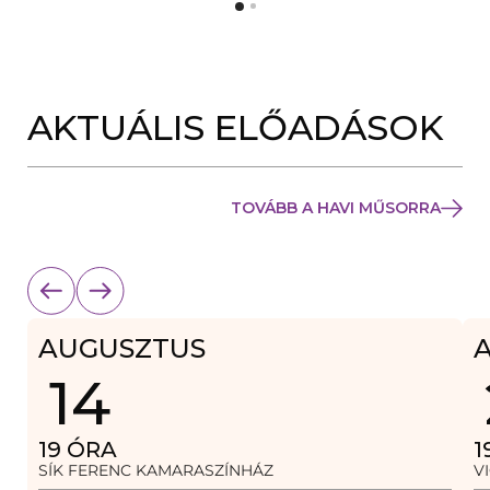
Y
N
Í
Y
L
Í
I
L
K
I
M
K
E
AKTUÁLIS ELŐADÁSOK
M
G
E
)
G
)
TOVÁBB A HAVI MŰSORRA
AUGUSZTUS
14
19
ÓRA
1
SÍK FERENC KAMARASZÍNHÁZ
V