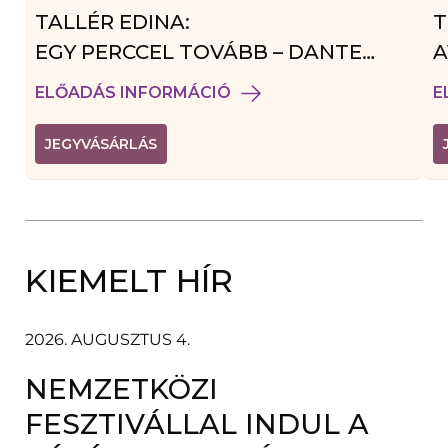
TALLÉR EDINA:
T
EGY PERCCEL TOVÁBB – DANTE
A
VENDÉGJÁTÉK
ELŐADÁS INFORMÁCIÓ
E
(
JEGYVÁSÁRLÁS
L
I
N
K
Ú
J
A
KIEMELT HÍR
B
L
A
K
B
2026. AUGUSZTUS 4.
A
N
NEMZETKÖZI
N
Y
Í
FESZTIVÁLLAL INDUL A
L
I