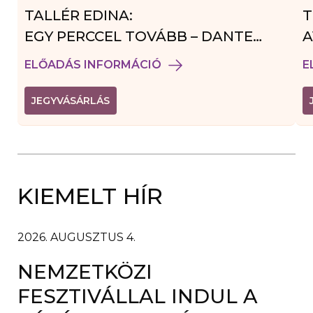
TALLÉR EDINA:
T
EGY PERCCEL TOVÁBB – DANTE
A
VENDÉGJÁTÉK
ELŐADÁS INFORMÁCIÓ
E
(
JEGYVÁSÁRLÁS
L
I
N
K
Ú
J
A
KIEMELT HÍR
B
L
A
K
B
2026. AUGUSZTUS 4.
A
N
NEMZETKÖZI
N
Y
Í
FESZTIVÁLLAL INDUL A
L
I