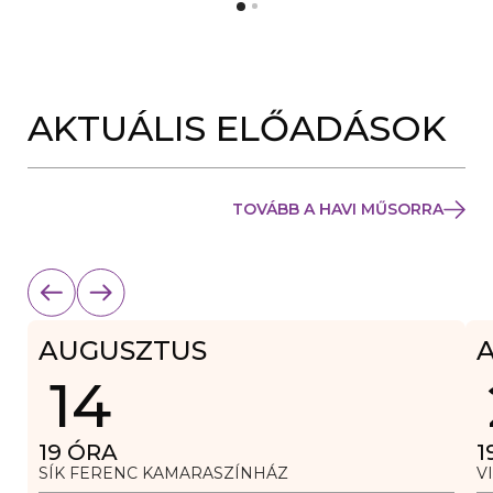
Y
N
Í
Y
L
Í
I
L
K
I
M
K
E
AKTUÁLIS ELŐADÁSOK
M
G
E
)
G
)
TOVÁBB A HAVI MŰSORRA
AUGUSZTUS
14
19
ÓRA
1
SÍK FERENC KAMARASZÍNHÁZ
V