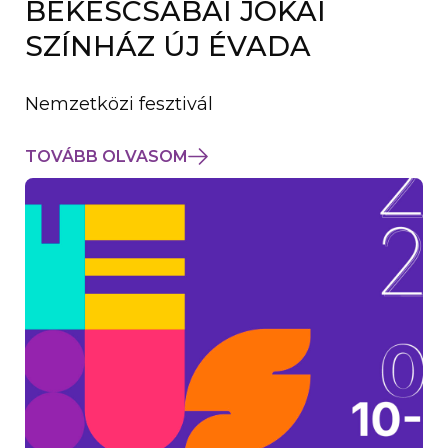
BÉKÉSCSABAI JÓKAI
K
M
SZÍNHÁZ ÚJ ÉVADA
E
G
)
Nemzetközi fesztivál
TOVÁBB OLVASOM