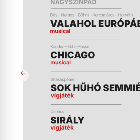
ÉS
MŰSOR