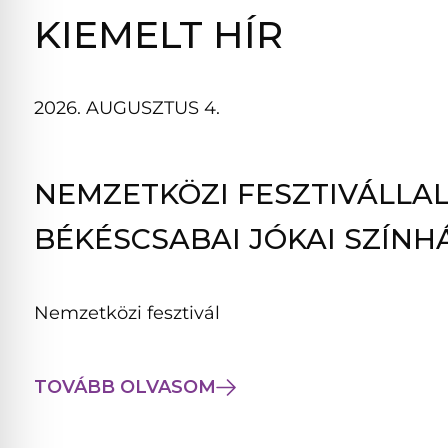
B
KIEMELT HÍR
L
A
K
2026. AUGUSZTUS 4.
B
A
N
NEMZETKÖZI FESZTIVÁLLAL
N
Y
BÉKÉSCSABAI JÓKAI SZÍNH
Í
L
I
Nemzetközi fesztivál
K
M
E
TOVÁBB OLVASOM
G
)