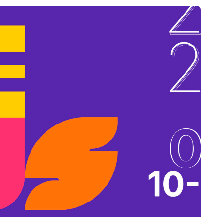
B
L
A
K
B
A
N
N
Y
Í
L
I
K
M
E
G
)