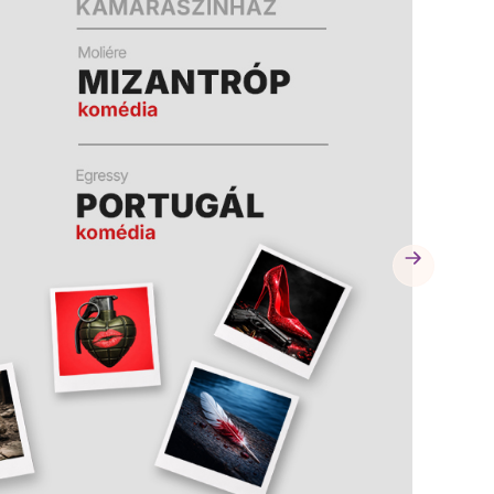
A
A
K
K
B
B
A
A
N
N
N
N
Y
Y
Í
Í
L
L
I
I
K
K
M
M
E
E
G
G
)
)