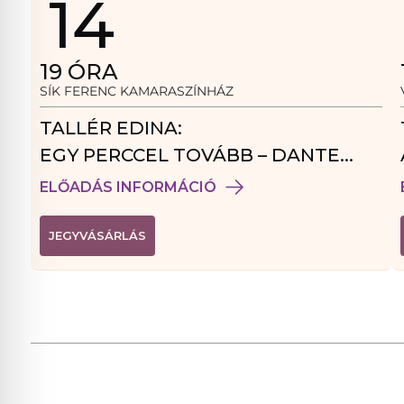
14
19
ÓRA
SÍK FERENC KAMARASZÍNHÁZ
TALLÉR EDINA:
EGY PERCCEL TOVÁBB – DANTE
VENDÉGJÁTÉK
ELŐADÁS INFORMÁCIÓ
(
JEGYVÁSÁRLÁS
L
I
N
K
Ú
J
A