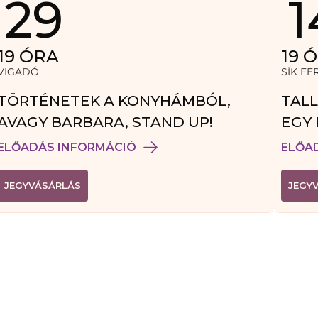
29
1
19
ÓRA
19
Ó
VIGADÓ
SÍK F
TÖRTÉNETEK A KONYHÁMBÓL,
TALL
AVAGY BARBARA, STAND UP!
EGY 
VEN
ELŐADÁS INFORMÁCIÓ
ELŐA
(
JEGYVÁSÁRLÁS
JEGY
L
I
N
K
Ú
J
A