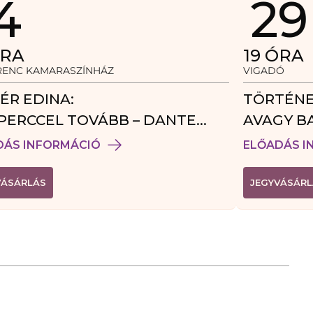
4
29
RA
19
ÓRA
ERENC KAMARASZÍNHÁZ
VIGADÓ
ÉR EDINA:
TÖRTÉNE
PERCCEL TOVÁBB – DANTE
AVAGY B
DÉGJÁTÉK
DÁS INFORMÁCIÓ
ELŐADÁS I
(
VÁSÁRLÁS
JEGYVÁSÁRL
L
I
N
K
Ú
J
A