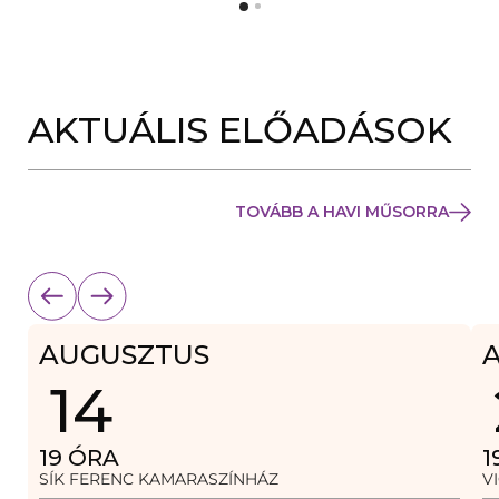
Y
N
Í
Y
L
Í
I
L
K
I
M
K
E
AKTUÁLIS ELŐADÁSOK
M
G
E
)
G
)
TOVÁBB A HAVI MŰSORRA
AUGUSZTUS
14
19
ÓRA
1
SÍK FERENC KAMARASZÍNHÁZ
V