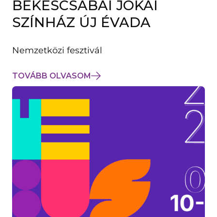
BÉKÉSCSABAI JÓKAI
K
M
SZÍNHÁZ ÚJ ÉVADA
E
G
)
Nemzetközi fesztivál
TOVÁBB OLVASOM