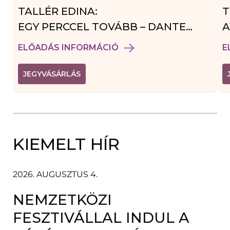
TALLÉR EDINA:
T
EGY PERCCEL TOVÁBB – DANTE
A
VENDÉGJÁTÉK
ELŐADÁS INFORMÁCIÓ
E
(
JEGYVÁSÁRLÁS
L
I
N
K
Ú
J
A
KIEMELT HÍR
B
L
A
K
B
2026. AUGUSZTUS 4.
A
N
NEMZETKÖZI
N
Y
Í
FESZTIVÁLLAL INDUL A
L
I