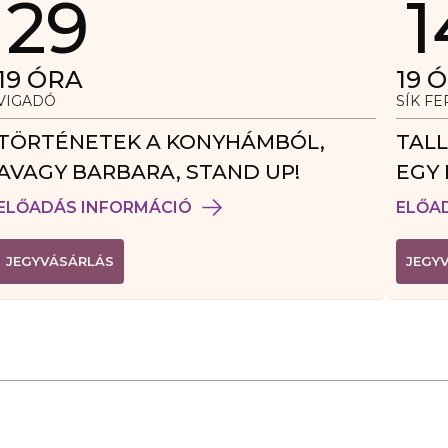
29
1
19
ÓRA
19
Ó
VIGADÓ
SÍK F
TÖRTÉNETEK A KONYHÁMBÓL,
TALL
AVAGY BARBARA, STAND UP!
EGY 
VEN
ELŐADÁS INFORMÁCIÓ
ELŐA
(
JEGYVÁSÁRLÁS
JEGY
L
I
N
K
Ú
J
A