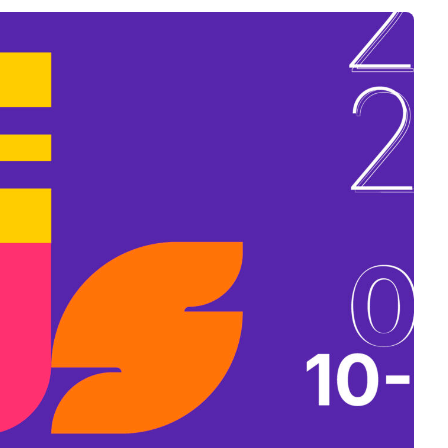
B
L
A
K
B
A
N
N
Y
Í
L
I
K
M
E
G
)