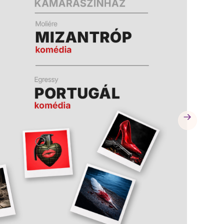
A
A
K
K
B
B
A
A
N
N
N
N
Y
Y
Í
Í
L
L
I
I
K
K
M
M
E
E
G
G
)
)