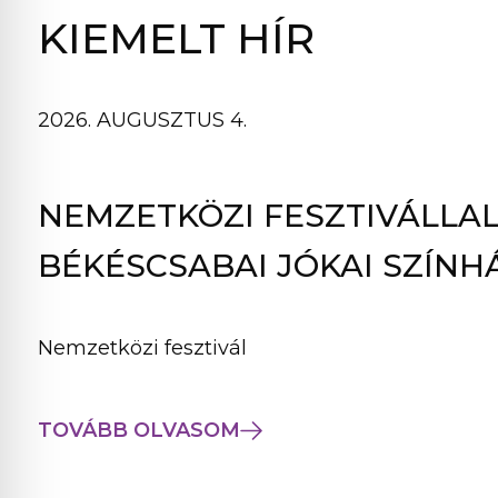
B
KIEMELT HÍR
L
A
K
2026. AUGUSZTUS 4.
B
A
N
NEMZETKÖZI FESZTIVÁLLAL
N
Y
BÉKÉSCSABAI JÓKAI SZÍNH
Í
L
I
Nemzetközi fesztivál
K
M
E
TOVÁBB OLVASOM
G
)