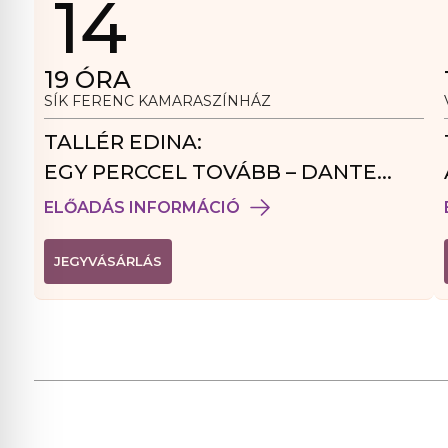
14
19
ÓRA
SÍK FERENC KAMARASZÍNHÁZ
TALLÉR EDINA:
EGY PERCCEL TOVÁBB – DANTE
VENDÉGJÁTÉK
ELŐADÁS INFORMÁCIÓ
(
JEGYVÁSÁRLÁS
L
I
N
K
Ú
J
A