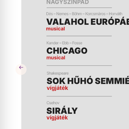
ÉS
MŰSOR