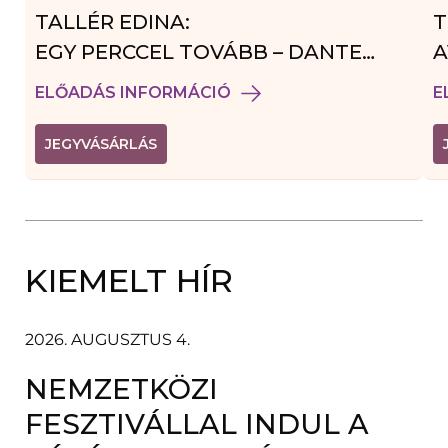
TALLÉR EDINA:
T
EGY PERCCEL TOVÁBB – DANTE
A
VENDÉGJÁTÉK
ELŐADÁS INFORMÁCIÓ
E
(
JEGYVÁSÁRLÁS
L
I
N
K
Ú
J
A
KIEMELT HÍR
B
L
A
K
B
2026. AUGUSZTUS 4.
A
N
NEMZETKÖZI
N
Y
Í
FESZTIVÁLLAL INDUL A
L
I