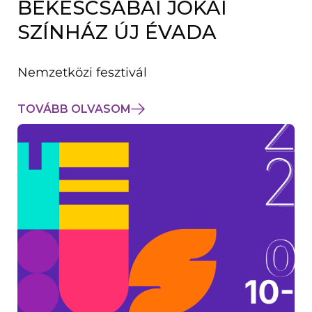
BÉKÉSCSABAI JÓKAI
K
M
SZÍNHÁZ ÚJ ÉVADA
E
G
)
Nemzetközi fesztivál
TOVÁBB OLVASOM