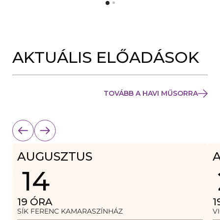
Y
N
Í
Y
L
Í
I
L
K
I
M
K
E
AKTUÁLIS ELŐADÁSOK
M
G
E
)
G
)
TOVÁBB A HAVI MŰSORRA
AUGUSZTUS
14
19
ÓRA
1
SÍK FERENC KAMARASZÍNHÁZ
V