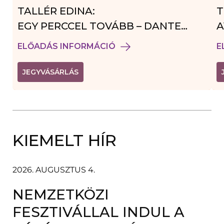
TALLÉR EDINA:
T
EGY PERCCEL TOVÁBB – DANTE
A
VENDÉGJÁTÉK
ELŐADÁS INFORMÁCIÓ
E
(
JEGYVÁSÁRLÁS
L
I
N
K
Ú
J
A
KIEMELT HÍR
B
L
A
K
B
2026. AUGUSZTUS 4.
A
N
NEMZETKÖZI
N
Y
Í
FESZTIVÁLLAL INDUL A
L
I