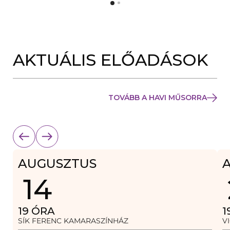
Y
N
Í
Y
L
Í
I
L
K
I
M
K
E
AKTUÁLIS ELŐADÁSOK
M
G
E
)
G
)
TOVÁBB A HAVI MŰSORRA
AUGUSZTUS
14
19
ÓRA
1
SÍK FERENC KAMARASZÍNHÁZ
V